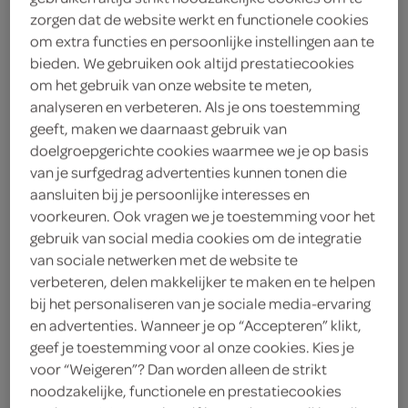
2
.
zorgen dat de website werkt en functionele cookies
59
om extra functies en persoonlijke instellingen aan te
bieden. We gebruiken ook altijd prestatiecookies
190 Gram
om het gebruik van onze website te meten,
analyseren en verbeteren. Als je ons toestemming
geeft, maken we daarnaast gebruik van
Let op: aanbiedingen zijn niet zichtbaar bij de
doelgroepgerichte cookies waarmee we je op basis
van je surfgedrag advertenties kunnen tonen die
producten, maar worden wél automatisch
aansluiten bij je persoonlijke interesses en
verwerkt in de winkelmand.
voorkeuren. Ook vragen we je toestemming voor het
gebruik van social media cookies om de integratie
van sociale netwerken met de website te
verbeteren, delen makkelijker te maken en te helpen
bij het personaliseren van je sociale media-ervaring
en advertenties. Wanneer je op “Accepteren” klikt,
geef je toestemming voor al onze cookies. Kies je
omschrijving
voor “Weigeren”? Dan worden alleen de strikt
noodzakelijke, functionele en prestatiecookies