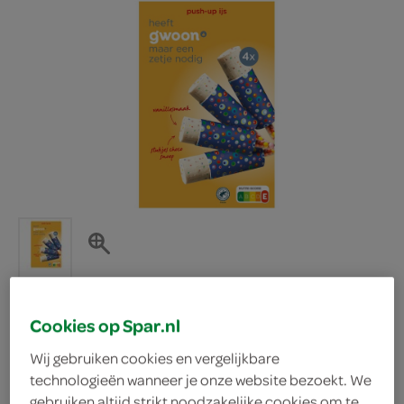
Cookies op Spar.nl
g'woon ijs push-up ijsjes
Wij gebruiken cookies en vergelijkbare
technologieën wanneer je onze website bezoekt. We
g'woon
gebruiken altijd strikt noodzakelijke cookies om te