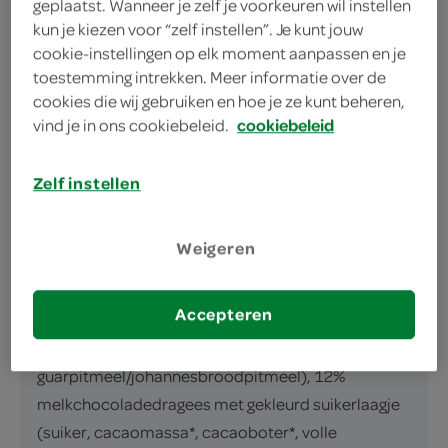
geplaatst. Wanneer je zelf je voorkeuren wil instellen
IJs met vanillesmaak met gekleurde
kun je kiezen voor “zelf instellen”. Je kunt jouw
melkchocoladesnoepjes
cookie-instellingen op elk moment aanpassen en je
toestemming intrekken. Meer informatie over de
inhoud en gewicht
cookies die wij gebruiken en hoe je ze kunt beheren,
vind je in ons cookiebeleid.
cookiebeleid
190 Gram
Zelf instellen
ingrediënten
ingrediënten
Weigeren
79% IJs met vanillesmaak (magere MELK, suiker,
kokosolie, glucosestroop, dextrose, emulgator:
Accepteren
mono- en diglyceriden van vetzuren, natuurlijk
vanillearoma, stabilisator:
guarpitmeel/johannesbroodpitmeel), 12%
melkchocoladedragees met gekleurd suikerlaagje
(suiker, cacaomassa*, cacaoboter*, volle