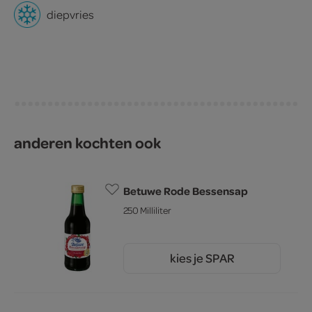
diepvries
anderen kochten ook
Betuwe Rode Bessensap
250 Milliliter
kies je SPAR
4.
09