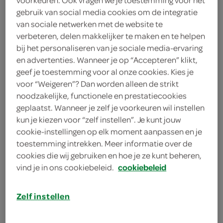
gebruik van social media cookies om de integratie
g'woon
van sociale netwerken met de website te
verbeteren, delen makkelijker te maken en te helpen
0
.
85
bij het personaliseren van je sociale media-ervaring
en advertenties. Wanneer je op “Accepteren” klikt,
geef je toestemming voor al onze cookies. Kies je
100 Stuks
voor “Weigeren”? Dan worden alleen de strikt
noodzakelijke, functionele en prestatiecookies
geplaatst. Wanneer je zelf je voorkeuren wil instellen
Let op: aanbiedingen zijn niet zichtbaar bij de
kun je kiezen voor “zelf instellen”. Je kunt jouw
producten, maar worden wél automatisch
cookie-instellingen op elk moment aanpassen en je
verwerkt in de winkelmand.
toestemming intrekken. Meer informatie over de
cookies die wij gebruiken en hoe je ze kunt beheren,
vind je in ons cookiebeleid.
cookiebeleid
Zelf instellen