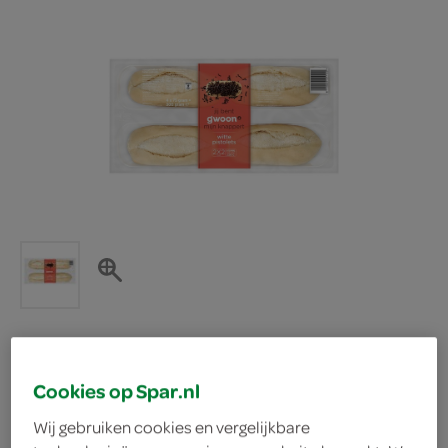
g'woon pistolets wit
Cookies op Spar.nl
Wij gebruiken cookies en vergelijkbare
g'woon