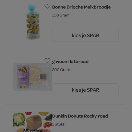
Bonne Brioche Melkbroodje
350 Gram
kies je SPAR
2.
79
g'woon flatbread
200 Gram
kies je SPAR
2.
45
Dunkin Donuts Rocky road
2 Stuks