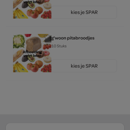
kies je SPAR
3.
99
g'woon pitabroodjes
10 Stuks
kies je SPAR
0.
89