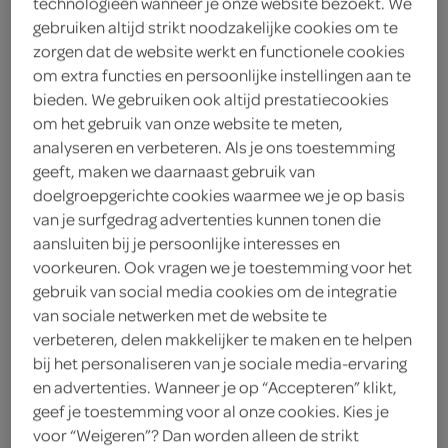
technologieën wanneer je onze website bezoekt. We
1
.
gebruiken altijd strikt noodzakelijke cookies om te
59
zorgen dat de website werkt en functionele cookies
om extra functies en persoonlijke instellingen aan te
300 Gram
bieden. We gebruiken ook altijd prestatiecookies
om het gebruik van onze website te meten,
analyseren en verbeteren. Als je ons toestemming
Let op: aanbiedingen zijn niet zichtbaar bij de
geeft, maken we daarnaast gebruik van
producten, maar worden wél automatisch
doelgroepgerichte cookies waarmee we je op basis
verwerkt in de winkelmand.
van je surfgedrag advertenties kunnen tonen die
aansluiten bij je persoonlijke interesses en
voorkeuren. Ook vragen we je toestemming voor het
gebruik van social media cookies om de integratie
g'woon pistolets wit luchtige witte broodjes die je in
van sociale netwerken met de website te
een paar minuten afbakt, ideaal voor een snel
verbeteren, delen makkelijker te maken en te helpen
ontbijtje of warme broodjes bij het avondeten
bij het personaliseren van je sociale media-ervaring
Dagelijks versgebakken gemak
en advertenties. Wanneer je op “Accepteren” klikt,
geef je toestemming voor al onze cookies. Kies je
Minimale houdbaarheid 37 dagen
voor “Weigeren”? Dan worden alleen de strikt