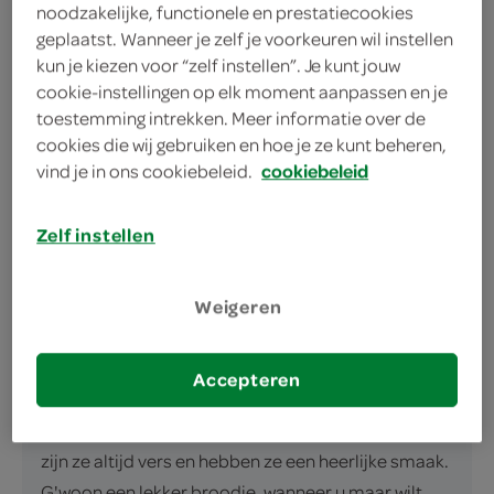
Veelzijdig inzetbaar broodje
noodzakelijke, functionele en prestatiecookies
geplaatst. Wanneer je zelf je voorkeuren wil instellen
kun je kiezen voor “zelf instellen”. Je kunt jouw
cookie-instellingen op elk moment aanpassen en je
toestemming intrekken. Meer informatie over de
cookies die wij gebruiken en hoe je ze kunt beheren,
vind je in ons cookiebeleid.
cookiebeleid
omschrijving
Zelf instellen
G'woon een lekker wit broodje op elk momentBent
u op zoek naar een smakelijk wit broodje voor uw
ontbijt of lunch? Ontdek dan de witte pistolets van
Weigeren
g'woon. Verpakt in handige zakken van 300 gram,
zijn deze pistolets ideaal om thuis af te bakken. Zo
Accepteren
ervaart u de warmte van versgebakken broodjes,
wanneer u maar wilt. Doordat ze zelf gebakken zijn,
zijn ze altijd vers en hebben ze een heerlijke smaak.
G'woon een lekker broodje, wanneer u maar wilt.