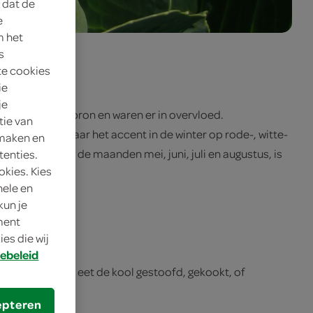
 dat de
e
m het
s
te cookies
ie
je
ngrijke voedselbron en waren er in overvloed.
tie van
e kool. Daar waar het accent in de winter op rode-, witte-
 maken en
verkrijgbaar in de maanden mei, juni, juli en augustus, is
tenties.
okies. Kies
nele en
kun je
oment
es die wij
ebeleid
oor­gerechten of eet de kool gestoofd, gekookt, of
epteren