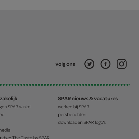
volg ons
zakelijk
SPAR nieuws & vacatures
igen
SPAR
winkel
werken bij
SPAR
oed
persberichten
downloaden
SPAR
logo's
edia
ridge: The Taste by
SPAR