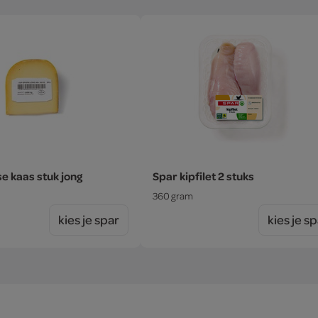
 kaas stuk jong
Spar kipfilet 2 stuks
360 gram
kies je spar
kies je s