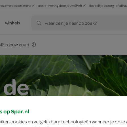
beste vers assortiment
snelle levering door jouw SPAR
kies zelf je bezorg- of af
winkels
waar ben je naar op zoek?
R in jouw buurt
 de
s op Spar.nl
uiken cookies en vergelijkbare technologieën wanneer je onze