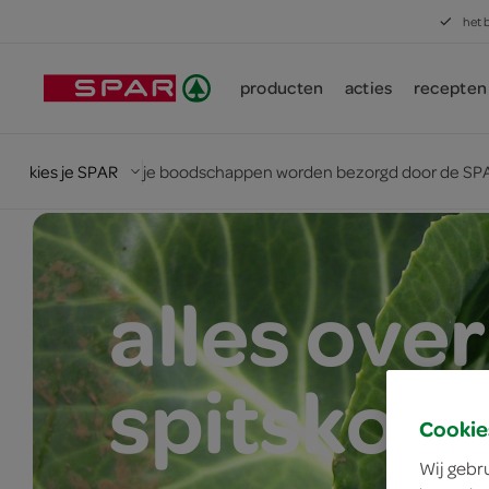
het 
producten
acties
recepten
kies je SPAR
je boodschappen worden bezorgd door de SPA
alles over
spitskool
Cookie
Wij gebr