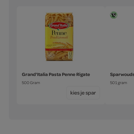
Grand'Italia Pasta Penne Rigate
Sparwoudse
500 Gram
501 gram
kies je spar