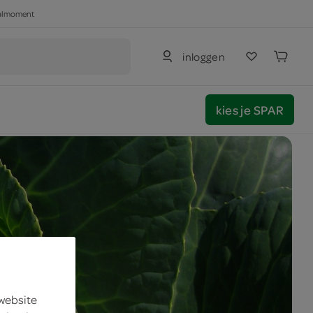
haalmoment
inloggen
kies je SPAR
 website