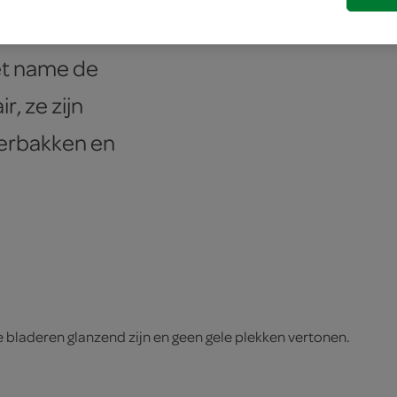
kool met
et name de
r, ze zijn
oerbakken en
de bladeren glanzend zijn en geen gele plekken vertonen.