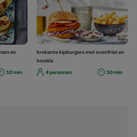
 ham en
krokante kipburgers met ovenfriet en
koolsla
10 min
4 personen
30 min