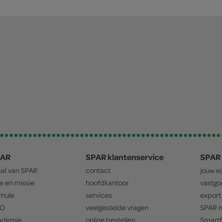
PAR
SPAR klantenservice
SPAR 
aal van
SPAR
contact
jouw e
ie en missie
hoofdkantoor
vastg
mule
services
export
O
veelgestelde vragen
SPAR
m
ademie
online bestellen
Smartf