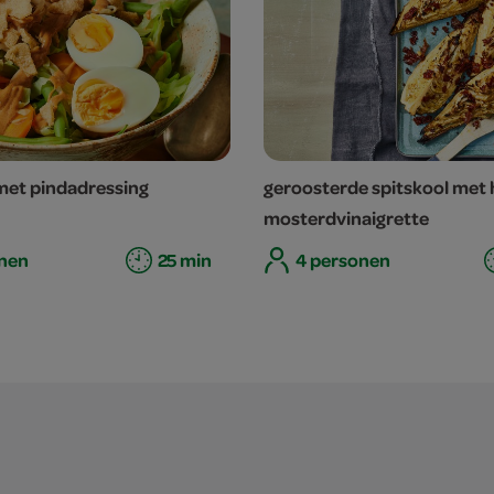
met pindadressing
geroosterde spitskool met
mosterdvinaigrette
nen
25 min
4 personen