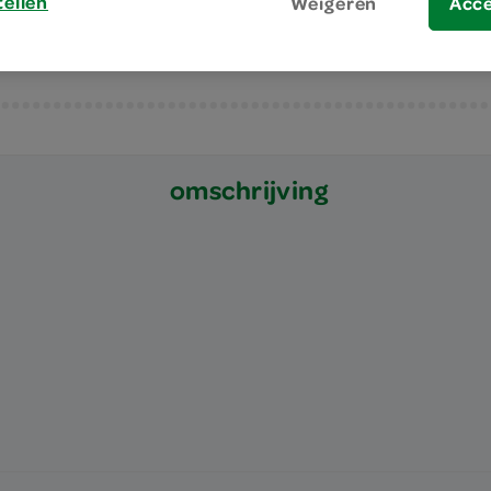
tellen
Weigeren
Acc
omschrijving