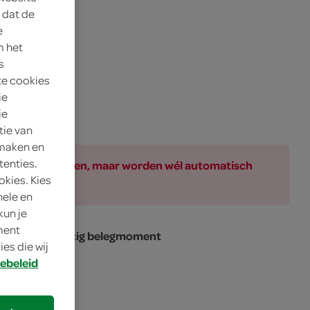
 dat de
e
m het
s
te cookies
ie
je
tie van
 maken en
tenties.
ar bij de producten, maar worden wél automatisch
okies. Kies
nele en
kun je
oment
k voor een hartig belegmoment
es die wij
ebeleid