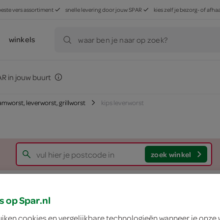
beste vers assortiment
snelle levering door jouw SPAR
kies zelf je bezorg- of af
winkels
waar ben je naar op zoek?
R in jouw buurt
mworst, leverworst, grillworst
kips leverworst
zoek winkel
Kips leverworst
s op Spar.nl
Kips
uiken cookies en vergelijkbare technologieën wanneer je onze