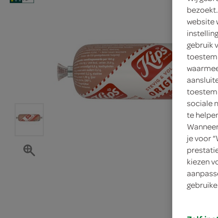
bezoekt.
website 
instelli
gebruik 
toestemm
waarmee 
aansluit
toestemm
sociale 
te helpe
Wanneer 
je voor 
prestati
kiezen v
aanpasse
gebruike