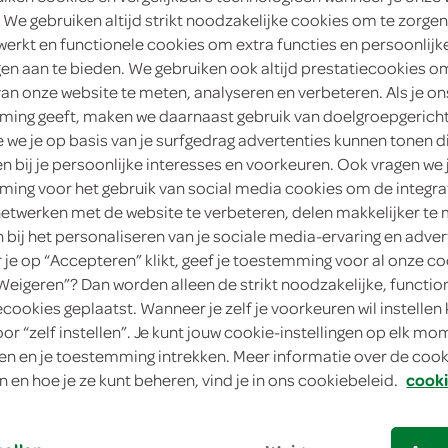
 We gebruiken altijd strikt noodzakelijke cookies om te zorgen
2
.
45
werkt en functionele cookies om extra functies en persoonlijk
ngen aan te bieden. We gebruiken ook altijd prestatiecookies o
van onze website te meten, analyseren en verbeteren. Als je on
230 Gram
ing geeft, maken we daarnaast gebruik van doelgroepgerich
we je op basis van je surfgedrag advertenties kunnen tonen d
in winkelmand
en bij je persoonlijke interesses en voorkeuren. Ook vragen we 
ing voor het gebruik van social media cookies om de integra
netwerken met de website te verbeteren, delen makkelijker te
n bij het personaliseren van je sociale media-ervaring en adver
Let op: aanbiedingen zijn niet zichtba
je op “Accepteren” klikt, geef je toestemming voor al onze co
verwerkt in de winkelmand.
“Weigeren”? Dan worden alleen de strikt noodzakelijke, functio
ecookies geplaatst. Wanneer je zelf je voorkeuren wil instellen 
oor “zelf instellen”. Je kunt jouw cookie-instellingen op elk m
stevige leverworst met vertrouwde smaa
n en je toestemming intrekken. Meer informatie over de cooki
met 1 ster Beter Leven keurmerk
n en hoe je ze kunt beheren, vind je in ons cookiebeleid.
cooki
lekker stevige bite
de bekende Kips leverworst smaak