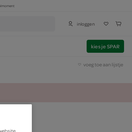
haalmoment
inloggen
kies je SPAR
voeg toe aan lijstje
 website