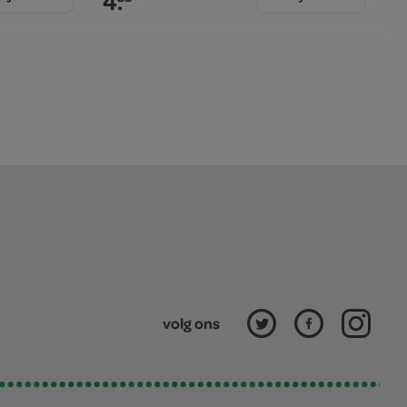
4.
volg ons