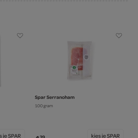
Spar Serranoham
100 gram
s je SPAR
kies je SPAR
39