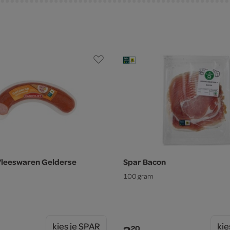
Vleeswaren Gelderse
Spar Bacon
100 gram
kies je SPAR
kie
20