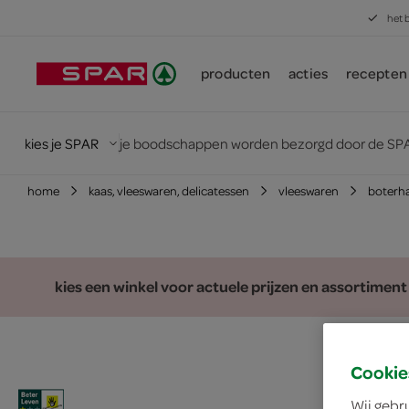
het 
producten
acties
recepten
kies je SPAR
je boodschappen worden bezorgd door de SPA
home
kaas, vleeswaren, delicatessen
vleeswaren
boterha
kies een winkel voor actuele prijzen en assortiment
Cookie
Wij gebr