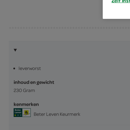
Zelf ins
leverworst
inhoud en gewicht
230 Gram
kenmerken
Beter Leven Keurmerk