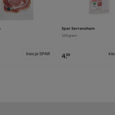
n
Spar Serranoham
100 gram
kies je SPAR
kie
4.
39