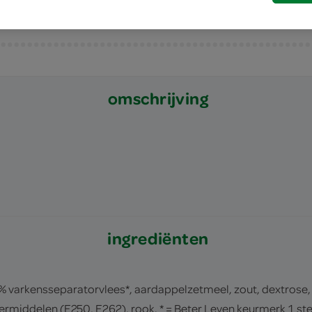
omschrijving
ingrediënten
 4% varkensseparatorvlees*, aardappelzetmeel, zout, dextrose
rmiddelen (E250, E262), rook. * = Beter Leven keurmerk 1 ste