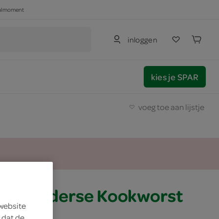
haalmoment
inloggen
kies je SPAR
voeg toe aan lijstje
ren Gelderse Kookworst
 website
 dat de