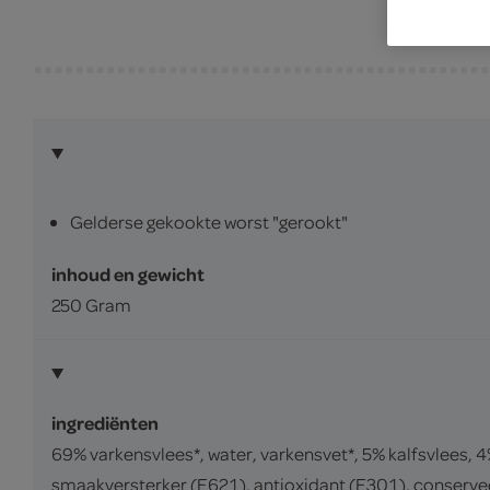
Gelderse gekookte worst "gerookt"
inhoud en gewicht
250 Gram
ingrediënten
69% varkensvlees*, water, varkensvet*, 5% kalfsvlees,
smaakversterker (E621), antioxidant (E301), conservee