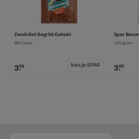
Zandvliet Gegrild Gehakt
Spar Baco
250 Gram
100 gram
kies je SPAR
3.
3.
59
20