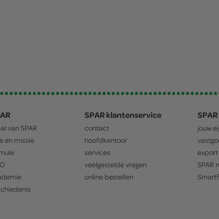
PAR
SPAR klantenservice
SPAR 
aal van
SPAR
contact
jouw e
ie en missie
hoofdkantoor
vastg
mule
services
export
O
veelgestelde vragen
SPAR
m
ademie
online bestellen
Smartf
chiedenis