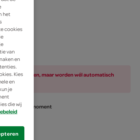
e
m het
s
te cookies
ie
je
tie van
 maken en
tenties.
okies. Kies
ar bij de producten, maar worden wél automatisch
nele en
kun je
oment
es die wij
erham of borrelmoment
ebeleid
epteren