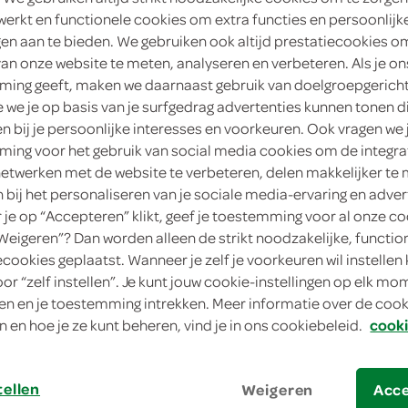
werkt en functionele cookies om extra functies en persoonlijk
2
.
79
ngen aan te bieden. We gebruiken ook altijd prestatiecookies o
van onze website te meten, analyseren en verbeteren. Als je on
ing geeft, maken we daarnaast gebruik van doelgroepgerich
250 Gram
we je op basis van je surfgedrag advertenties kunnen tonen d
en bij je persoonlijke interesses en voorkeuren. Ook vragen we 
in winkelmand
ing voor het gebruik van social media cookies om de integra
netwerken met de website te verbeteren, delen makkelijker te
n bij het personaliseren van je sociale media-ervaring en adver
je op “Accepteren” klikt, geef je toestemming voor al onze co
Let op: aanbiedingen zijn niet zichtba
“Weigeren”? Dan worden alleen de strikt noodzakelijke, functio
verwerkt in de winkelmand.
ecookies geplaatst. Wanneer je zelf je voorkeuren wil instellen 
oor “zelf instellen”. Je kunt jouw cookie-instellingen op elk m
n en je toestemming intrekken. Meer informatie over de cooki
stevige kookworst voor een hartige bot
n en hoe je ze kunt beheren, vind je in ons cookiebeleid.
cooki
Lekker op de boterham
Ook geschikt voor bij de borrel
tellen
Weigeren
Acc