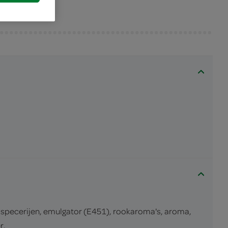
, specerijen, emulgator (E451), rookaroma's, aroma,
r.