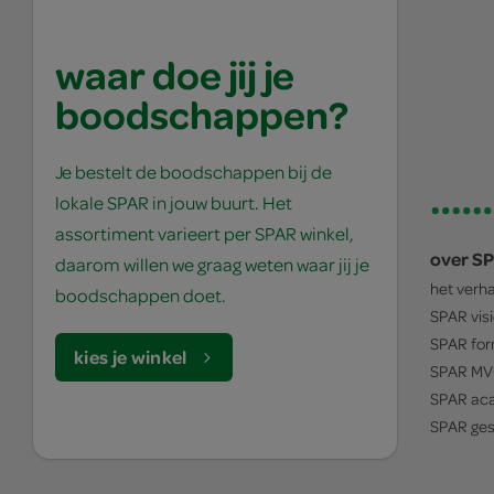
waar doe jij je
boodschappen?
Je bestelt de boodschappen bij de
lokale SPAR in jouw buurt. Het
assortiment varieert per SPAR winkel,
over S
daarom willen we graag weten waar jij je
het verh
boodschappen doet.
SPAR
vis
SPAR
for
kies je winkel
SPAR
MV
SPAR
ac
SPAR
ges