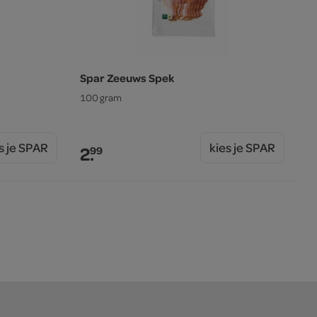
Spar Zeeuws Spek
100 gram
s je SPAR
kies je SPAR
2.
99