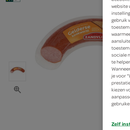
website 
instelli
gebruik 
toestemm
waarmee 
aansluit
toestemm
sociale 
te helpe
Wanneer 
je voor 
prestati
kiezen v
aanpasse
gebruike
Zelf ins