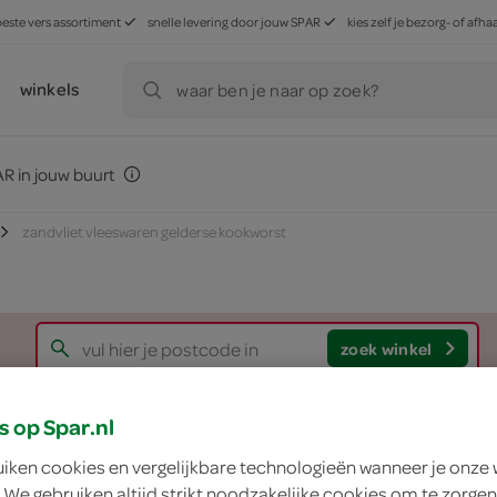
beste vers assortiment
snelle levering door jouw SPAR
kies zelf je bezorg- of af
winkels
waar ben je naar op zoek?
R in jouw buurt
zandvliet vleeswaren gelderse kookworst
zoek winkel
s op Spar.nl
Zandvliet Vleeswa
uiken cookies en vergelijkbare technologieën wanneer je onze
Zandvliet
 We gebruiken altijd strikt noodzakelijke cookies om te zorgen