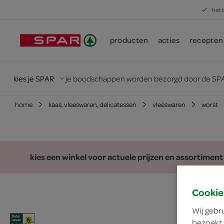
het 
producten
acties
recepten
kies je SPAR
je boodschappen worden bezorgd door de SPA
home
kaas, vleeswaren, delicatessen
vleeswaren
worst
kies een winkel voor actuele prijzen en assortiment
Cookie
Wij gebr
bezoekt.