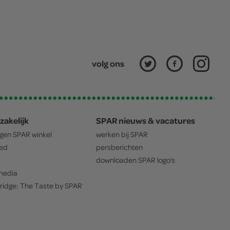
volg ons
zakelijk
SPAR nieuws & vacatures
igen
SPAR
winkel
werken bij
SPAR
oed
persberichten
downloaden
SPAR
logo's
edia
ridge: The Taste by
SPAR