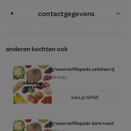
contactgegevens
anderen kochten ook
g'woon koffiepads cafeïnevrij
36 Stuks
kies je SPAR
4.
49
g'woon koffiepads dark roast