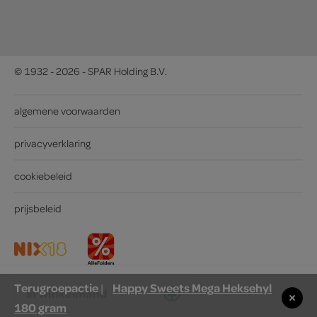
© 1932 - 2026 - SPAR Holding B.V.
algemene voorwaarden
privacyverklaring
cookiebeleid
prijsbeleid
Terugroepactie
Happy Sweets Mega Heksehyl
|
in winkelmand
180 gram