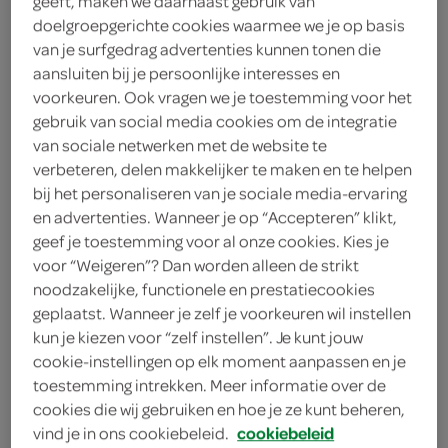
geeft, maken we daarnaast gebruik van
1
.
doelgroepgerichte cookies waarmee we je op basis
15
van je surfgedrag advertenties kunnen tonen die
aansluiten bij je persoonlijke interesses en
188 Milliliter
voorkeuren. Ook vragen we je toestemming voor het
gebruik van social media cookies om de integratie
van sociale netwerken met de website te
Let op: aanbiedingen zijn niet zichtbaar bij de
verbeteren, delen makkelijker te maken en te helpen
producten, maar worden wél automatisch
bij het personaliseren van je sociale media-ervaring
en advertenties. Wanneer je op “Accepteren” klikt,
verwerkt in de winkelmand.
geef je toestemming voor al onze cookies. Kies je
voor “Weigeren”? Dan worden alleen de strikt
noodzakelijke, functionele en prestatiecookies
geplaatst. Wanneer je zelf je voorkeuren wil instellen
kun je kiezen voor “zelf instellen”. Je kunt jouw
cookie-instellingen op elk moment aanpassen en je
toestemming intrekken. Meer informatie over de
omschrijving
cookies die wij gebruiken en hoe je ze kunt beheren,
vind je in ons cookiebeleid.
cookiebeleid