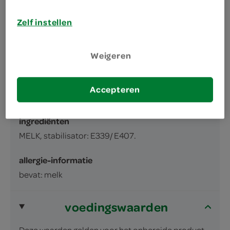
Koffiemelk, gesteriliseerd. Melkvet 7,5%,
Zelf instellen
vetvrije melk droge stof 17,5%
inhoud en gewicht
Weigeren
188 Milliliter
Accepteren
ingrediënten
ingrediënten
MELK, stabilisator: E339/ E407.
allergie-informatie
bevat: melk
voedingswaarden
Deze waarden gelden voor het onbereide product