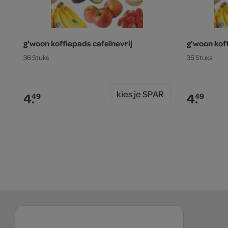
g'woon koffiepads cafeïnevrij
g'woon kof
36 Stuks
36 Stuks
kies je SPAR
4.
4.
49
49