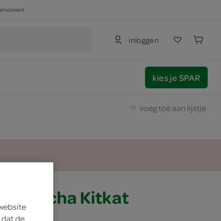
haalmoment
inloggen
kies je SPAR
voeg toe aan lijstje
fie Mocha Kitkat
 website
 dat de