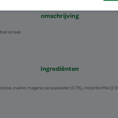
omschrijving
itkat smaak
ingrediënten
olie, inuline, magere cacaopoeder (3.7%), instantkoffie (2.