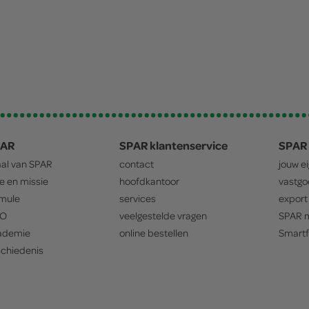
PAR
SPAR klantenservice
SPAR 
aal van
SPAR
contact
jouw e
ie en missie
hoofdkantoor
vastg
mule
services
export
O
veelgestelde vragen
SPAR
m
ademie
online bestellen
Smartf
chiedenis