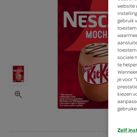
website 
instelli
gebruik 
toestemm
waarmee 
aansluit
toestemm
sociale 
te helpe
Wanneer 
je voor 
prestati
kiezen v
aanpasse
gebruike
Zelf ins