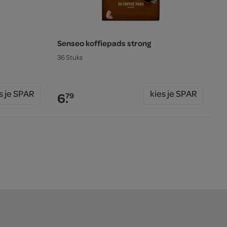
Senseo koffiepads strong
36 Stuks
s je SPAR
kies je SPAR
6.
79