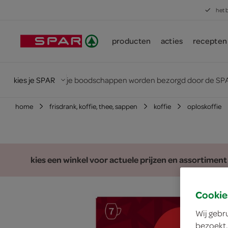
het 
producten
acties
recepten
kies je SPAR
je boodschappen worden bezorgd door de SPA
home
frisdrank, koffie, thee, sappen
koffie
oploskoffie
kies een winkel voor actuele prijzen en assortiment
Cookie
Wij gebr
bezoekt.