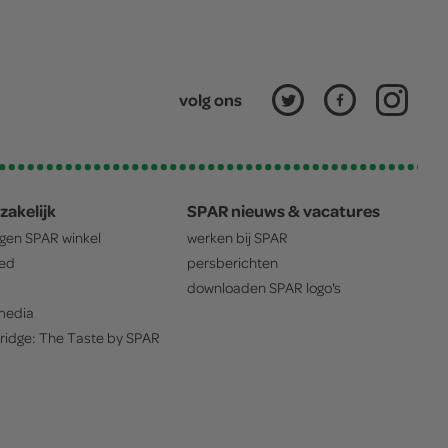
volg ons
zakelijk
SPAR nieuws & vacatures
igen
SPAR
winkel
werken bij
SPAR
oed
persberichten
downloaden
SPAR
logo's
edia
ridge: The Taste by
SPAR