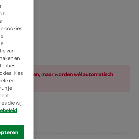
e
m het
s
te cookies
ie
je
tie van
 maken en
tenties.
okies. Kies
ar bij de producten, maar worden wél automatisch
nele en
kun je
oment
es die wij
ebeleid
epteren