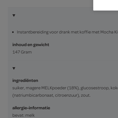
Instantbereiding voor drank met koffie met Mocha K
inhoud en gewicht
147 Gram
ingrediënten
suiker, magere MELKpoeder (18%), glucosestroop, kokos
(natriumbicarbonaat, citroenzuur), zout.
allergie-informatie
bevat: melk