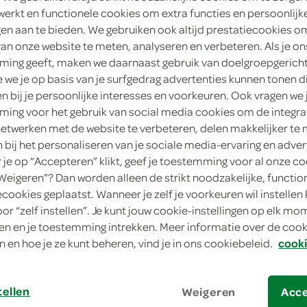
werkt en functionele cookies om extra functies en persoonlijk
4
.
ngen aan te bieden. We gebruiken ook altijd prestatiecookies o
09
van onze website te meten, analyseren en verbeteren. Als je on
ing geeft, maken we daarnaast gebruik van doelgroepgerich
147 Gram
we je op basis van je surfgedrag advertenties kunnen tonen d
en bij je persoonlijke interesses en voorkeuren. Ook vragen we 
in winkelmand
ing voor het gebruik van social media cookies om de integra
netwerken met de website te verbeteren, delen makkelijker te
n bij het personaliseren van je sociale media-ervaring en adver
je op “Accepteren” klikt, geef je toestemming voor al onze co
Let op: aanbiedingen zijn niet zichtba
“Weigeren”? Dan worden alleen de strikt noodzakelijke, functio
verwerkt in de winkelmand.
ecookies geplaatst. Wanneer je zelf je voorkeuren wil instellen 
oor “zelf instellen”. Je kunt jouw cookie-instellingen op elk m
n en je toestemming intrekken. Meer informatie over de cooki
n en hoe je ze kunt beheren, vind je in ons cookiebeleid.
cooki
tellen
Weigeren
Acc