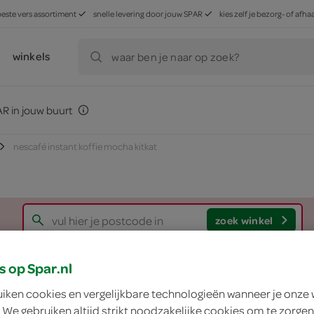
beste vers assortiment
snelle levering door jouw SPAR
kies zelf je bezorg- of af
winkels
waar ben je naar op zoek?
R in jouw buurt
nescafé instant koffie mocha kitkat
zoek winkel
s op Spar.nl
Nescafé instant kof
uiken cookies en vergelijkbare technologieën wanneer je onze
 We gebruiken altijd strikt noodzakelijke cookies om te zorgen
Nescafé