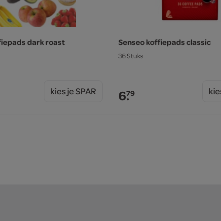
fiepads dark roast
Senseo koffiepads classic
36 Stuks
kies je SPAR
kie
6.
79