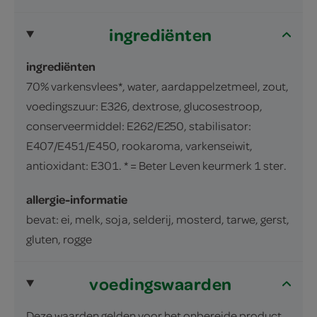
ingrediënten
ingrediënten
70% varkensvlees*, water, aardappelzetmeel, zout,
voedingszuur: E326, dextrose, glucosestroop,
conserveermiddel: E262/E250, stabilisator:
E407/E451/E450, rookaroma, varkenseiwit,
antioxidant: E301. * = Beter Leven keurmerk 1 ster.
allergie-informatie
bevat: ei, melk, soja, selderij, mosterd, tarwe, gerst,
gluten, rogge
voedingswaarden
Deze waarden gelden voor het onbereide product