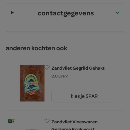
contactgegevens
anderen kochten ook
Zandvliet Gegrild Gehakt
250 Gram
kies je SPAR
3.
59
Zandvliet Vleeswaren
Gelderse Kookworst