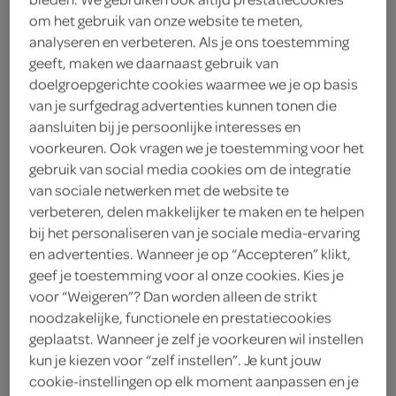
om het gebruik van onze website te meten,
Spar
analyseren en verbeteren. Als je ons toestemming
geeft, maken we daarnaast gebruik van
3
.
99
doelgroepgerichte cookies waarmee we je op basis
van je surfgedrag advertenties kunnen tonen die
aansluiten bij je persoonlijke interesses en
200 Gram
voorkeuren. Ook vragen we je toestemming voor het
gebruik van social media cookies om de integratie
van sociale netwerken met de website te
Let op: aanbiedingen zijn niet zichtbaar bij de
verbeteren, delen makkelijker te maken en te helpen
producten, maar worden wél automatisch
bij het personaliseren van je sociale media-ervaring
verwerkt in de winkelmand.
en advertenties. Wanneer je op “Accepteren” klikt,
geef je toestemming voor al onze cookies. Kies je
voor “Weigeren”? Dan worden alleen de strikt
ambachtelijke kwaliteit
noodzakelijke, functionele en prestatiecookies
geplaatst. Wanneer je zelf je voorkeuren wil instellen
door de vierkante vorm is deze ham perfect
kun je kiezen voor “zelf instellen”. Je kunt jouw
voor op de tosti
cookie-instellingen op elk moment aanpassen en je