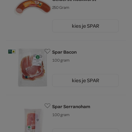
250 Gram
kies je SPAR
2.
79
Spar Bacon
100 gram
kies je SPAR
3.
20
Spar Serranoham
100 gram