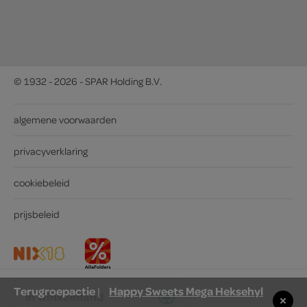
© 1932 - 2026 - SPAR Holding B.V.
algemene voorwaarden
privacyverklaring
cookiebeleid
prijsbeleid
Terugroepactie
Happy Sweets Mega Heksehyl
|
in winkelmand