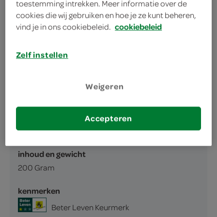
voordeelverpakking
toestemming intrekken. Meer informatie over de
cookies die wij gebruiken en hoe je ze kunt beheren,
handige hersluitbare verpakking
vind je in ons cookiebeleid.
cookiebeleid
Zelf instellen
Weigeren
omschrijving
Accepteren
Schouderham
inhoud en gewicht
200 Gram
kenmerken
Beter Leven Keurmerk