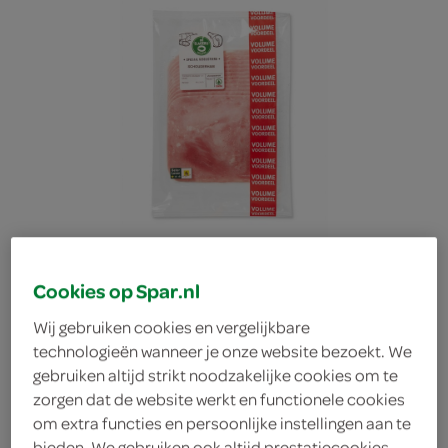
Cookies op Spar.nl
Wij gebruiken cookies en vergelijkbare
technologieën wanneer je onze website bezoekt. We
Spar ham tosti
gebruiken altijd strikt noodzakelijke cookies om te
zorgen dat de website werkt en functionele cookies
om extra functies en persoonlijke instellingen aan te
schouderham
bieden. We gebruiken ook altijd prestatiecookies