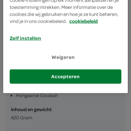
cookie-instellingen op elk moment aanpassen en je
toestemming intrekken. Meer informatie over de
brood
cookies die wij gebruiken en hoe je ze kunt beheren,
Altijd makkelijk voor in de voorraadkast
vind je in ons cookiebeleid.
cookiebeleid
Goulash volgens traditioneel recept
Zelf instellen
Weigeren
omschrijving
Accepteren
Hongaarse Goulash
inhoud en gewicht
420 Gram