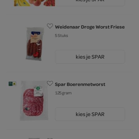
2.
59
Weidenaar Droge Worst Friese
5 Stuks
kies je SPAR
4.
65
Spar Boerenmetworst
125 gram
kies je SPAR
3.
09