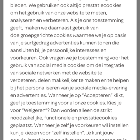
bieden. We gebruiken ook altijd prestatiecookies
om het gebruik van onze website te meten,
Unox
analyseren en verbeteren. Als je ons toestemming
5
.
geeft, maken we daarnaast gebruik van
49
doelgroepgerichte cookies waarmee we je op basis
van je surfgedrag advertenties kunnen tonen die
420 Gram
aansluiten bij je persoonlijke interesses en
voorkeuren. Ook vragen we je toestemming voor het
gebruik van social media cookies om de integratie
Let op: aanbiedingen zijn niet zichtbaar bij de
van sociale netwerken met de website te
producten, maar worden wél automatisch
verbeteren, delen makkelijker te maken en te helpen
verwerkt in de winkelmand.
bij het personaliseren van je sociale media-ervaring
en advertenties. Wanneer je op “Accepteren” klikt,
geef je toestemming voor al onze cookies. Kies je
rijke kruidige stoof in blik voor een snelle maaltijd met
voor “Weigeren”? Dan worden alleen de strikt
noodzakelijke, functionele en prestatiecookies
rijst, aardappels of brood, en je hebt altijd iets warms
geplaatst. Wanneer je zelf je voorkeuren wil instellen
en makkelijks in de kast
kun je kiezen voor “zelf instellen”. Je kunt jouw
Serveer de Goulash met rijst, aardappelen of op