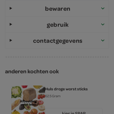
bewaren
gebruik
contactgegevens
anderen kochten ook
Huls droge worst sticks
62.5 Gram
kies je SPAR