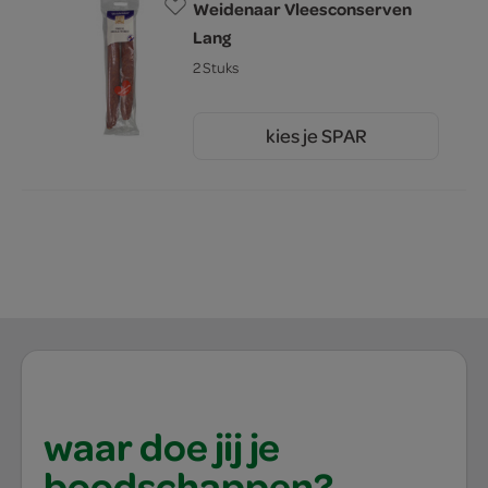
Weidenaar Vleesconserven
Lang
2 Stuks
kies je SPAR
4.
65
waar doe jij je
boodschappen?