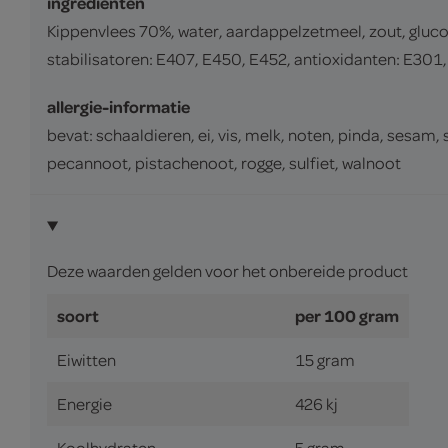
ingrediënten
Kippenvlees 70%, water, aardappelzetmeel, zout, gluc
stabilisatoren: E407, E450, E452, antioxidanten: E301
allergie-informatie
bevat: schaaldieren, ei, vis, melk, noten, pinda, sesam
pecannoot, pistachenoot, rogge, sulfiet, walnoot
Deze waarden gelden voor het onbereide product
soort
per 100 gram
Eiwitten
15 gram
Energie
426 kj
Koolhydraten
5 gram