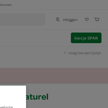
haalmoment
inloggen
kies je SPAR
voeg toe aan lijstje
filet naturel
 website