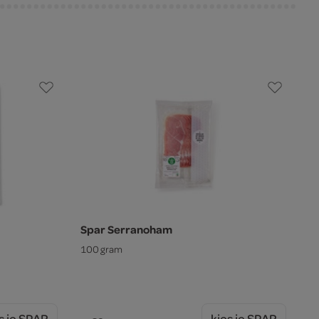
Spar Serranoham
100 gram
s je SPAR
kies je SPAR