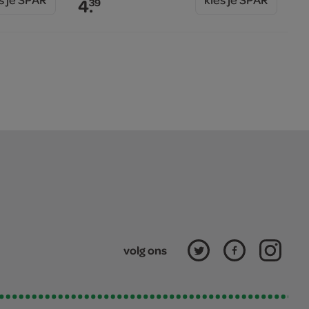
4.
39
volg ons