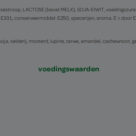
osestroop, LACTOSE (bevat MELK), SOJA-EIWIT, voedingszuren
, E331, conserveermiddel: E250, specerijen, aroma. E = door
, soja, selderij, mosterd, lupine, tarwe, amandel, cashewnoot
voedingswaarden