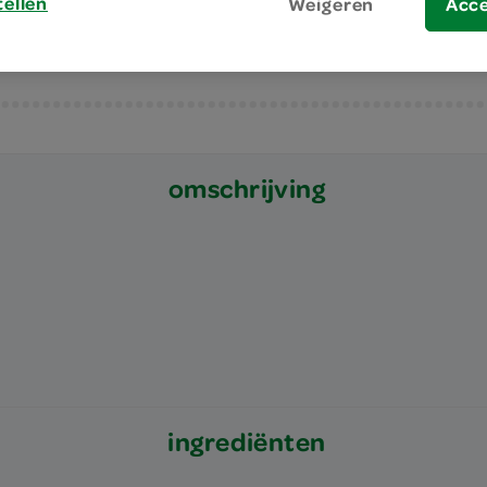
tellen
Weigeren
Acc
omschrijving
ingrediënten