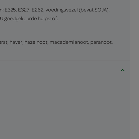
: E325, E327, E262, voedingsvezel (bevat SOJA),
 EU goedgekeurde hulpstof.
, gerst, haver, hazelnoot, macademianoot, paranoot,