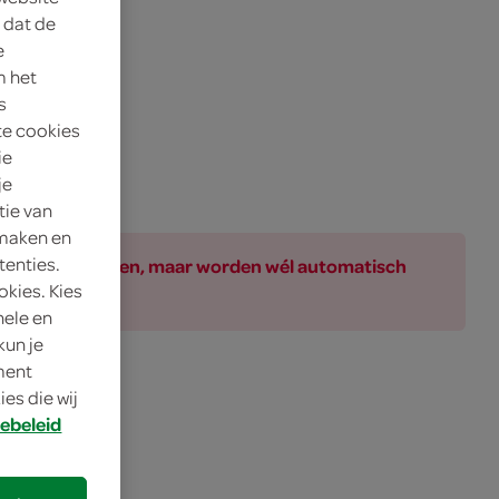
 dat de
e
m het
s
te cookies
ie
je
tie van
 maken en
tenties.
ar bij de producten, maar worden wél automatisch
okies. Kies
nele en
kun je
oment
es die wij
ebeleid