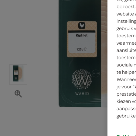
bezoekt.
website 
instelli
gebruik 
toestemm
waarmee 
aansluit
toestemm
sociale 
te helpe
Wanneer 
je voor 
prestati
kiezen v
aanpasse
gebruike