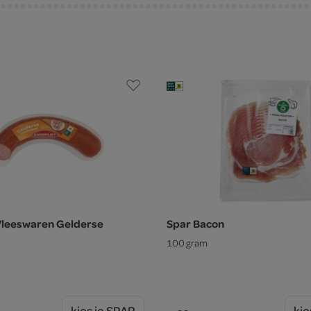
Vleeswaren Gelderse
Spar Bacon
100 gram
kies je SPAR
kie