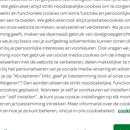
 We gebruiken altijd strikt noodzakelijke cookies om te zorgen
2
.
99
werkt en functionele cookies om extra functies en persoonlijk
ngen aan te bieden. We gebruiken ook altijd prestatiecookies o
van onze website te meten, analyseren en verbeteren. Als je on
125 Gram
ing geeft, maken we daarnaast gebruik van doelgroepgerich
we je op basis van je surfgedrag advertenties kunnen tonen d
in winkelmand
en bij je persoonlijke interesses en voorkeuren. Ook vragen we 
ing voor het gebruik van social media cookies om de integra
netwerken met de website te verbeteren, delen makkelijker te
n bij het personaliseren van je sociale media-ervaring en adver
Let op: aanbiedingen zijn niet zichtba
je op “Accepteren” klikt, geef je toestemming voor al onze co
verwerkt in de winkelmand.
“Weigeren”? Dan worden alleen de strikt noodzakelijke, functio
ecookies geplaatst. Wanneer je zelf je voorkeuren wil instellen 
oor “zelf instellen”. Je kunt jouw cookie-instellingen op elk m
gegarandeerd halal
n en je toestemming intrekken. Meer informatie over de cooki
is gerookt
n en hoe je ze kunt beheren, vind je in ons cookiebeleid.
cooki
lekker zowel bij ontbijt als bij lunch
boterham met kipfilet