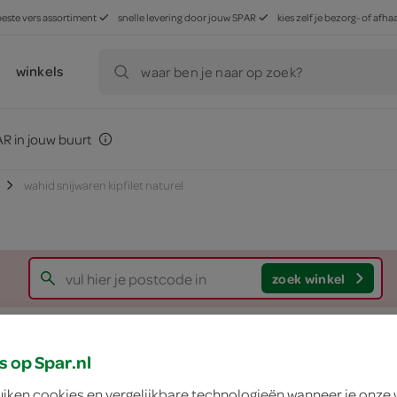
beste vers assortiment
snelle levering door jouw SPAR
kies zelf je bezorg- of af
winkels
waar ben je naar op zoek?
R in jouw buurt
wahid snijwaren kipfilet naturel
zoek winkel
Wahid snijwaren kip
s op Spar.nl
Wahid
uiken cookies en vergelijkbare technologieën wanneer je onze