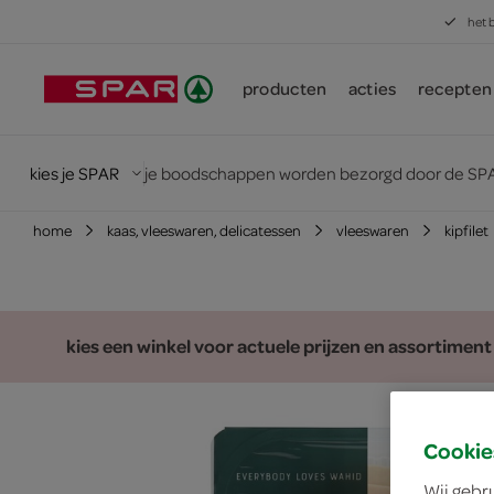
het 
producten
acties
recepten
kies je SPAR
je boodschappen worden bezorgd door de SPA
home
kaas, vleeswaren, delicatessen
vleeswaren
kipfilet
kies een winkel voor actuele prijzen en assortiment
Cookie
Wij gebr