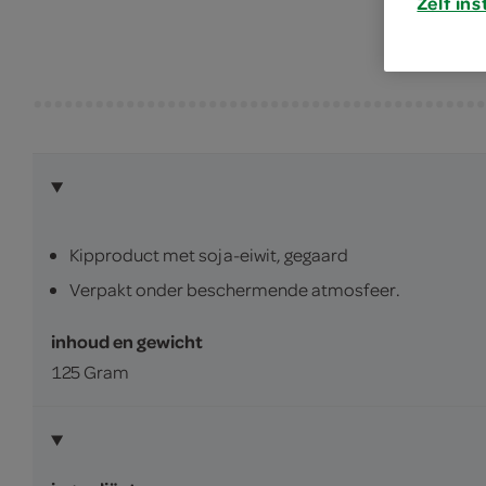
Zelf ins
Kipproduct met soja-eiwit, gegaard
Verpakt onder beschermende atmosfeer.
inhoud en gewicht
125 Gram