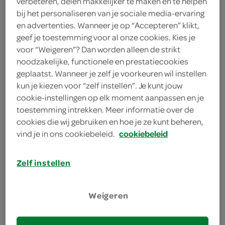
verbeteren, delen makkelijker te maken en te helpen
verse broodjes, wraps, snacks
bij het personaliseren van je sociale media-ervaring
& salades
en advertenties. Wanneer je op “Accepteren” klikt,
geef je toestemming voor al onze cookies. Kies je
bestellen
voor “Weigeren”? Dan worden alleen de strikt
noodzakelijke, functionele en prestatiecookies
geplaatst. Wanneer je zelf je voorkeuren wil instellen
kun je kiezen voor “zelf instellen”. Je kunt jouw
cookie-instellingen op elk moment aanpassen en je
pizza's
toestemming intrekken. Meer informatie over de
cookies die wij gebruiken en hoe je ze kunt beheren,
bestellen
vind je in ons cookiebeleid.
cookiebeleid
Zelf instellen
pasta's & wok
Weigeren
bestellen