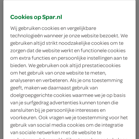
spardedeugd@despar.info
Cookies op Spar.nl
Lindenstraat 4
2971 AR Bleskensgraaf
plan je route
Wij gebruiken cookies en vergelijkbare
bekijk meer vestigingen
technologieën wanneer je onze website bezoekt. We
gebruiken altijd strikt noodzakelijke cookies om te
KVK
zorgen dat de website werkt en functionele cookies
66916704
om extra functies en persoonlijke instellingen aan te
bieden. We gebruiken ook altijd prestatiecookies
om het gebruik van onze website te meten,
analyseren en verbeteren. Als je ons toestemming
geeft, maken we daarnaast gebruik van
boodschappen
doelgroepgerichte cookies waarmee we je op basis
van je surfgedrag advertenties kunnen tonen die
bestellen
aansluiten bij je persoonlijke interesses en
voorkeuren. Ook vragen we je toestemming voor het
gebruik van social media cookies om de integratie
van sociale netwerken met de website te