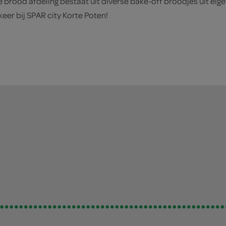
rood afdeling bestaat uit diverse bake-off broodjes uit eig
eer bij SPAR city Korte Poten!