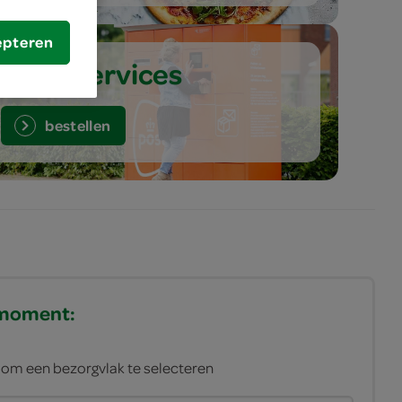
epteren
meer services
bestellen
gmoment:
n om een bezorgvlak te selecteren