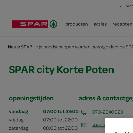
het 
producten
acties
recepten
kies je SPAR
je boodschappen worden bezorgd door de SPA
SPAR city Korte Poten
openingstijden
adres & contactg
vandaag
07:00 tot 22:00
070-2040023
vrijdag
07:00 tot 22:00
sparcitykortepote
zaterdag
08:00 tot 22:00