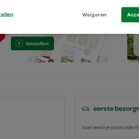
tellen
Weigeren
Acc
aanbiedingen
bestellen
eerste bezor
Voer eerst je postcode i