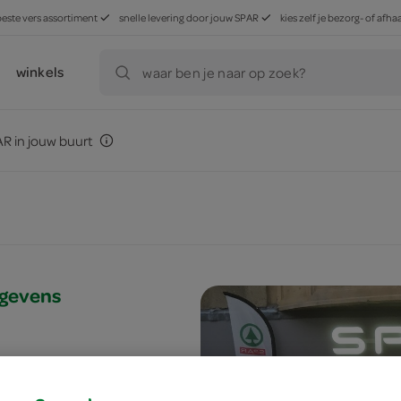
beste vers assortiment
snelle levering door jouw SPAR
kies zelf je bezorg- of af
winkels
waar ben je naar op zoek?
R in jouw buurt
egevens
n@despar.info