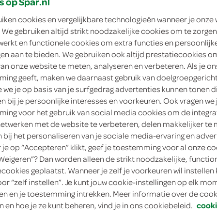
s op Spar.nl
1 EB Den Haag
uiken cookies en vergelijkbare technologieën wanneer je onze
 We gebruiken altijd strikt noodzakelijke cookies om te zorgen
ngen
werkt en functionele cookies om extra functies en persoonlijk
ngen aan te bieden. We gebruiken ook altijd prestatiecookies o
van onze website te meten, analyseren en verbeteren. Als je on
ing geeft, maken we daarnaast gebruik van doelgroepgerich
we je op basis van je surfgedrag advertenties kunnen tonen d
en bij je persoonlijke interesses en voorkeuren. Ook vragen we 
ing voor het gebruik van social media cookies om de integra
netwerken met de website te verbeteren, delen makkelijker te
n bij het personaliseren van je sociale media-ervaring en adver
je op “Accepteren” klikt, geef je toestemming voor al onze co
verse broodjes, wraps,
“Weigeren”? Dan worden alleen de strikt noodzakelijke, functio
snacks & salades
ecookies geplaatst. Wanneer je zelf je voorkeuren wil instellen 
oor “zelf instellen”. Je kunt jouw cookie-instellingen op elk m
n en je toestemming intrekken. Meer informatie over de cooki
bestellen
n en hoe je ze kunt beheren, vind je in ons cookiebeleid.
cooki