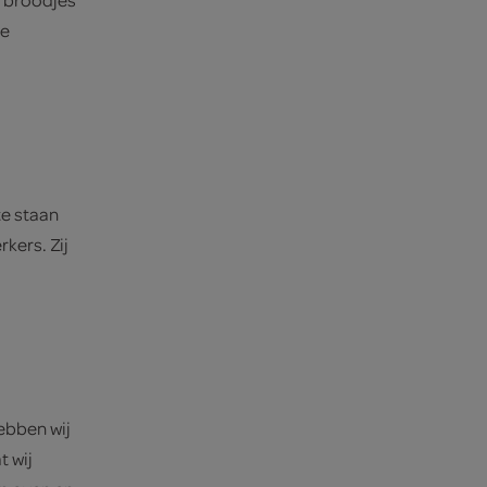
re
te staan
kers. Zij
ebben wij
t wij