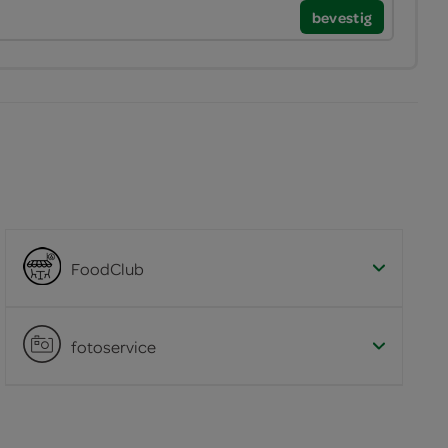
bevestig
FoodClub
fotoservice