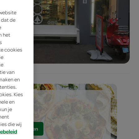
 website
 dat de
e
m het
s
te cookies
ie
je
tie van
 maken en
tenties.
okies. Kies
pizza's
nele en
kun je
oment
es die wij
bestellen
ebeleid