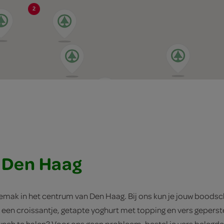
2
n Den Haag
 gemak in het centrum van Den Haag. Bij ons kun je jouw bood
n een croissantje, getapte yoghurt met topping en vers geperst
unch
te halen? Voor ons geen probleem, bestel je vers belegd