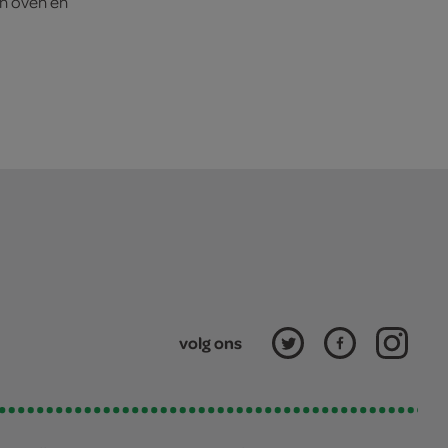
en oven en
volg ons