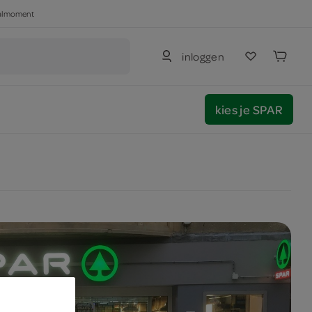
haalmoment
inloggen
kies je SPAR