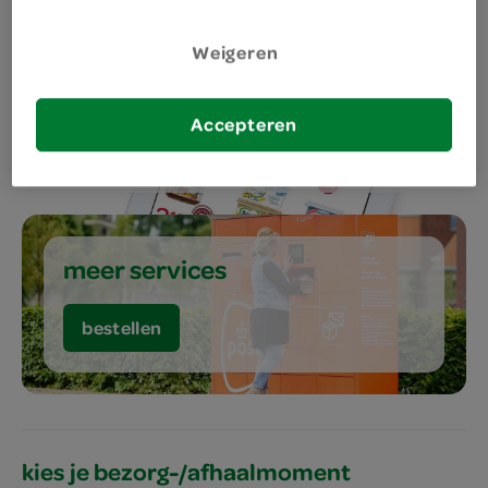
Weigeren
aanbiedingen
Accepteren
bestellen
meer services
bestellen
kies je bezorg-/afhaalmoment