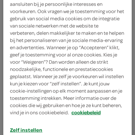
verse broodjes, wraps, snacks
aansluiten bij je persoonlijke interesses en
& salades
voorkeuren. Ook vragen we je toestemming voor het
gebruik van social media cookies om de integratie
van sociale netwerken met de website te
bestellen
verbeteren, delen makkelijker te maken en te helpen
bij het personaliseren van je sociale media-ervaring
en advertenties. Wanneer je op “Accepteren” klikt,
geef je toestemming voor al onze cookies. Kies je
The Tosti Club
voor “Weigeren”? Dan worden alleen de strikt
noodzakelijke, functionele en prestatiecookies
geplaatst. Wanneer je zelf je voorkeuren wil instellen
bestellen
kun je kiezen voor “zelf instellen”. Je kunt jouw
cookie-instellingen op elk moment aanpassen en je
toestemming intrekken. Meer informatie over de
cookies die wij gebruiken en hoe je ze kunt beheren,
pizza's
vind je in ons cookiebeleid.
cookiebeleid
bestellen
Zelf instellen