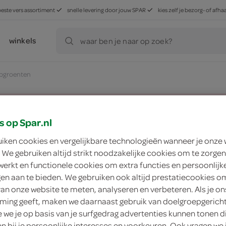
beste vers assortiment
snelle levering door jouw SPAR
kies zelf je bezorg- of af
winkels
waar ben je naar op zoek?
pgroenten
ducten, maar worden wél automatisch verwerkt in de winkelm
s op Spar.nl
uiken cookies en vergelijkbare technologieën wanneer je onze
 We gebruiken altijd strikt noodzakelijke cookies om te zorgen
werkt en functionele cookies om extra functies en persoonlijk
ngen aan te bieden. We gebruiken ook altijd prestatiecookies o
van onze website te meten, analyseren en verbeteren. Als je on
ing geeft, maken we daarnaast gebruik van doelgroepgerich
we je op basis van je surfgedrag advertenties kunnen tonen d
en bij je persoonlijke interesses en voorkeuren. Ook vragen we 