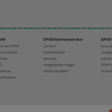
PAR
SPAR klantenservice
SPAR 
aal van
SPAR
contact
jouw e
ie en missie
hoofdkantoor
vastg
mule
services
export
O
veelgestelde vragen
SPAR
m
ademie
online bestellen
Smartf
chiedenis