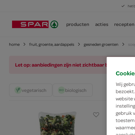
het 
producten
acties
recepten
home
fruit, groente, aardappels
gesneden groenten
soe
Let op: aanbiedingen zijn niet zichtbaar bij de pro
Cookie
Wij gebr
vegetarisch 
biologisch 
bezoekt.
website 
instelli
gebruik 
toestemm
waarmee 
aansluit