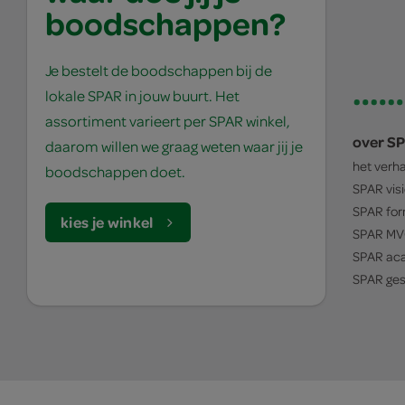
boodschappen?
Je bestelt de boodschappen bij de
lokale SPAR in jouw buurt. Het
assortiment varieert per SPAR winkel,
over S
daarom willen we graag weten waar jij je
het verh
boodschappen doet.
SPAR
vis
SPAR
for
kies je winkel
SPAR
MV
SPAR
ac
SPAR
ges