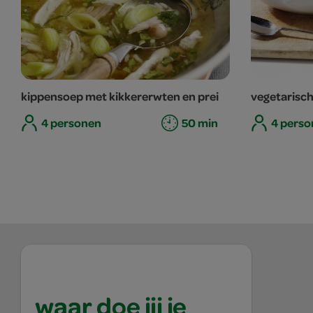
kippensoep met kikkererwten en prei
vegetarisc
4 personen
50 min
4 perso
waar doe jij je