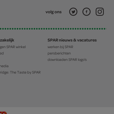
volg ons
zakelijk
SPAR nieuws & vacatures
igen
SPAR
winkel
werken bij
SPAR
oed
persberichten
downloaden
SPAR
logo's
edia
ridge: The Taste by
SPAR