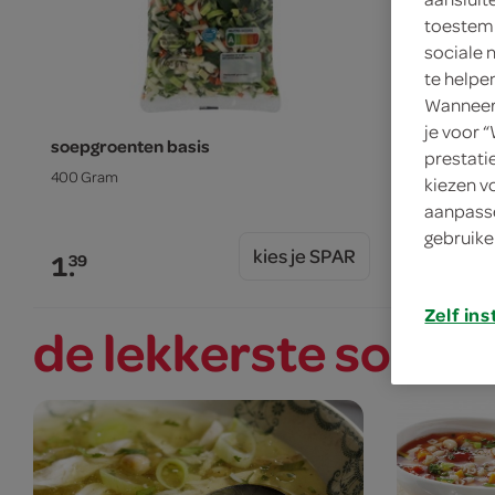
toestemm
sociale 
te helpe
Wanneer 
je voor 
soepgroenten basis
soepgroen
prestati
400 Gram
350 Gram
kiezen v
aanpasse
gebruike
kies je SPAR
1.
2.
39
25
Zelf ins
de lekkerste soep m