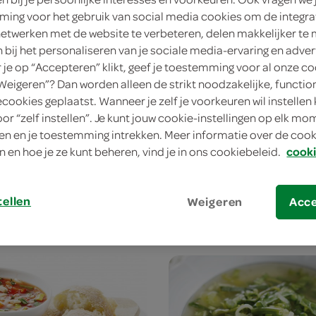
ing voor het gebruik van social media cookies om de integra
netwerken met de website te verbeteren, delen makkelijker te
n bij het personaliseren van je sociale media-ervaring en adver
je op “Accepteren” klikt, geef je toestemming voor al onze co
“Weigeren”? Dan worden alleen de strikt noodzakelijke, functio
ten boeren
soepgroenten fijn
ecookies geplaatst. Wanneer je zelf je voorkeuren wil instellen 
250 Gram
oor “zelf instellen”. Je kunt jouw cookie-instellingen op elk m
n en je toestemming intrekken. Meer informatie over de cooki
n en hoe je ze kunt beheren, vind je in ons cookiebeleid.
cooki
kies je SPAR
kie
1.
35
tellen
Weigeren
Acc
aak je zelf!