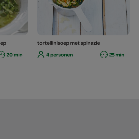
oep
tortellinisoep met spinazie
20 min
4 personen
25 min