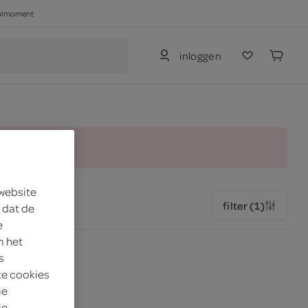
haalmoment
inloggen
and.
 website
filter (1)
 dat de
e
m het
s
te cookies
ie
je