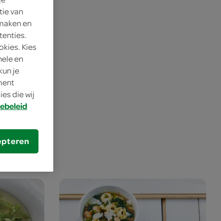
tie van
 maken en
tenties.
okies. Kies
nele en
kun je
oment
es die wij
ebeleid
s je SPAR
epteren