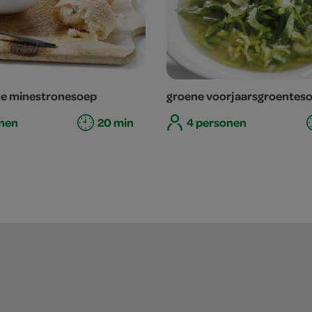
he minestronesoep
groene voorjaarsgroentes
nen
20 min
4 personen