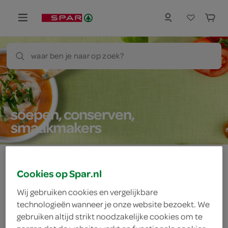
waar ben je naar op zoek?
soepen, conserven,
smaakmakers
Cookies op Spar.nl
Let op: aanbiedingen zijn niet zichtbaar bij de
Wij gebruiken cookies en vergelijkbare
producten, maar worden wél automatisch
technologieën wanneer je onze website bezoekt. We
verwerkt in de winkelmand.
gebruiken altijd strikt noodzakelijke cookies om te