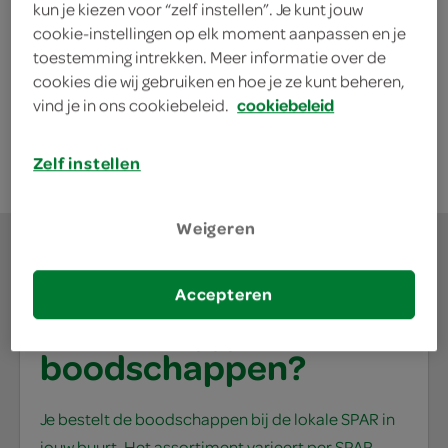
kun je kiezen voor “zelf instellen”. Je kunt jouw
gram
cookie-instellingen op elk moment aanpassen en je
100 Gram
toestemming intrekken. Meer informatie over de
cookies die wij gebruiken en hoe je ze kunt beheren,
vind je in ons cookiebeleid.
cookiebeleid
kies je SPAR
0.
00
Zelf instellen
Weigeren
Accepteren
waar doe jij je
boodschappen?
Je bestelt de boodschappen bij de lokale SPAR in
jouw buurt. Het assortiment varieert per SPAR