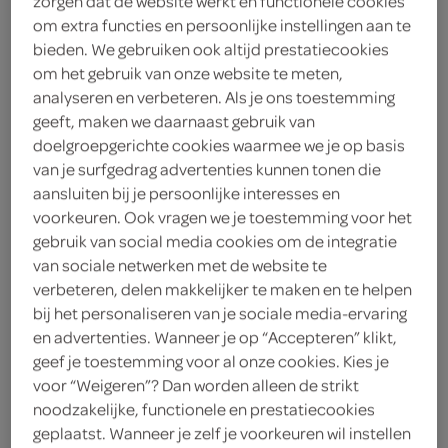
zorgen dat de website werkt en functionele cookies
om extra functies en persoonlijke instellingen aan te
bieden. We gebruiken ook altijd prestatiecookies
sauzen
soepen
kruiden, spece
om het gebruik van onze website te meten,
analyseren en verbeteren. Als je ons toestemming
geeft, maken we daarnaast gebruik van
doelgroepgerichte cookies waarmee we je op basis
vegetarisch 
biologisch 
filter (2)
van je surfgedrag advertenties kunnen tonen die
aansluiten bij je persoonlijke interesses en
voorkeuren. Ook vragen we je toestemming voor het
gebruik van social media cookies om de integratie
Lokaal Pruimenmoes
van sociale netwerken met de website te
900 Gram
verbeteren, delen makkelijker te maken en te helpen
bij het personaliseren van je sociale media-ervaring
en advertenties. Wanneer je op “Accepteren” klikt,
kies je SPAR
0.
00
geef je toestemming voor al onze cookies. Kies je
voor “Weigeren”? Dan worden alleen de strikt
noodzakelijke, functionele en prestatiecookies
geplaatst. Wanneer je zelf je voorkeuren wil instellen
Lokaal Vruchtenmoes 100