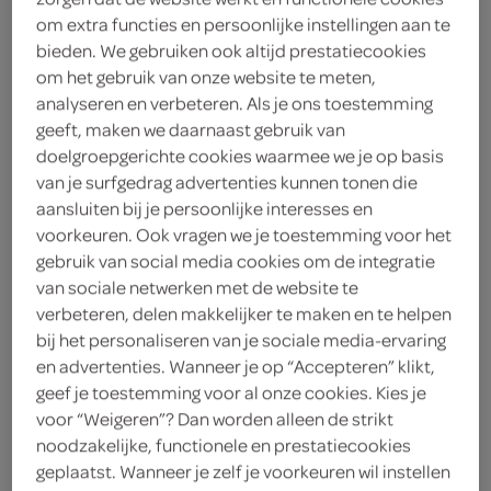
om extra functies en persoonlijke instellingen aan te
bieden. We gebruiken ook altijd prestatiecookies
sauzen
soepen
kruiden, spece
om het gebruik van onze website te meten,
analyseren en verbeteren. Als je ons toestemming
geeft, maken we daarnaast gebruik van
doelgroepgerichte cookies waarmee we je op basis
vegetarisch 
biologisch 
filter (2)
van je surfgedrag advertenties kunnen tonen die
aansluiten bij je persoonlijke interesses en
voorkeuren. Ook vragen we je toestemming voor het
gebruik van social media cookies om de integratie
Pudliszki goulash
van sociale netwerken met de website te
500 Gram
verbeteren, delen makkelijker te maken en te helpen
bij het personaliseren van je sociale media-ervaring
en advertenties. Wanneer je op “Accepteren” klikt,
kies je SPAR
4.
55
geef je toestemming voor al onze cookies. Kies je
voor “Weigeren”? Dan worden alleen de strikt
noodzakelijke, functionele en prestatiecookies
geplaatst. Wanneer je zelf je voorkeuren wil instellen
Pudliszki Ketchup pikantny