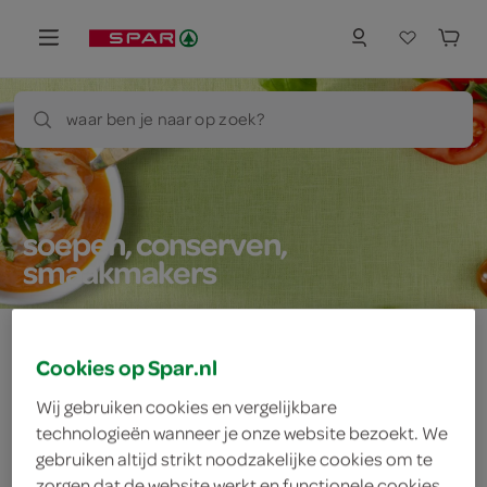
waar ben je naar op zoek?
soepen, conserven,
smaakmakers
Cookies op Spar.nl
Let op: aanbiedingen zijn niet zichtbaar bij de
Wij gebruiken cookies en vergelijkbare
producten, maar worden wél automatisch
technologieën wanneer je onze website bezoekt. We
verwerkt in de winkelmand.
gebruiken altijd strikt noodzakelijke cookies om te
zorgen dat de website werkt en functionele cookies