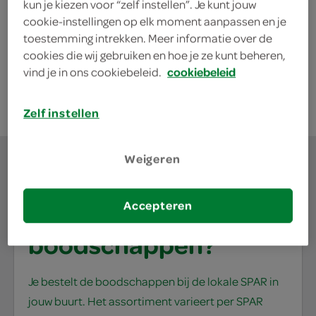
kun je kiezen voor “zelf instellen”. Je kunt jouw
480 Gram
cookie-instellingen op elk moment aanpassen en je
toestemming intrekken. Meer informatie over de
cookies die wij gebruiken en hoe je ze kunt beheren,
kies je SPAR
3.
19
vind je in ons cookiebeleid.
cookiebeleid
Zelf instellen
Weigeren
Accepteren
waar doe jij je
boodschappen?
Je bestelt de boodschappen bij de lokale SPAR in
jouw buurt. Het assortiment varieert per SPAR