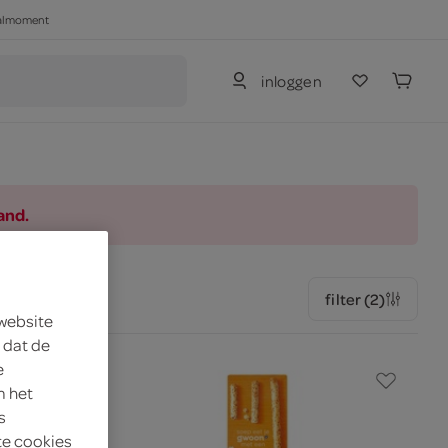
haalmoment
inloggen
and.
filter (2)
 website
 dat de
e
m het
s
te cookies