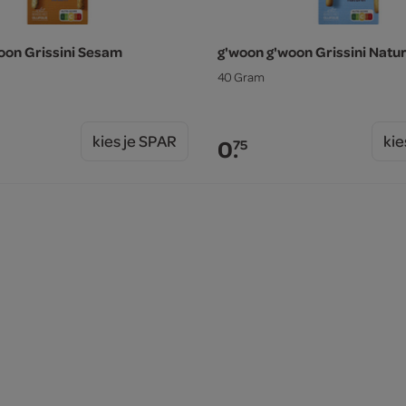
oon Grissini Sesam
g'woon g'woon Grissini Natur
40 Gram
kies je SPAR
kie
0.
75