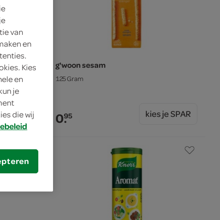
ie
je
tie van
 maken en
tenties.
g'woon sesam
okies. Kies
nele en
125 Gram
kun je
oment
s je SPAR
kies je SPAR
es die wij
0.
95
ebeleid
epteren