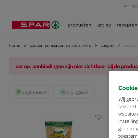
het 
producten
acties
recepten
home
soepen, conserven, smaakmakers
soepen
soep t
Let op: aanbiedingen zijn niet zichtbaar bij de pro
Cookie
vegetarisch 
biologisch 
Wij gebr
bezoekt.
website 
instelli
gebruik 
toestemm