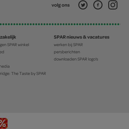
volg ons
zakelijk
SPAR nieuws & vacatures
igen
SPAR
winkel
werken bij
SPAR
oed
persberichten
downloaden
SPAR
logo's
edia
ridge: The Taste by
SPAR