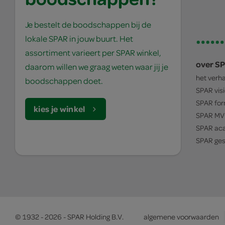
Je bestelt de boodschappen bij de
lokale SPAR in jouw buurt. Het
assortiment varieert per SPAR winkel,
over S
daarom willen we graag weten waar jij je
het verh
boodschappen doet.
SPAR
vis
SPAR
for
kies je winkel
SPAR
MV
SPAR
ac
SPAR
ges
© 1932 - 2026 - SPAR Holding B.V.
algemene voorwaarden