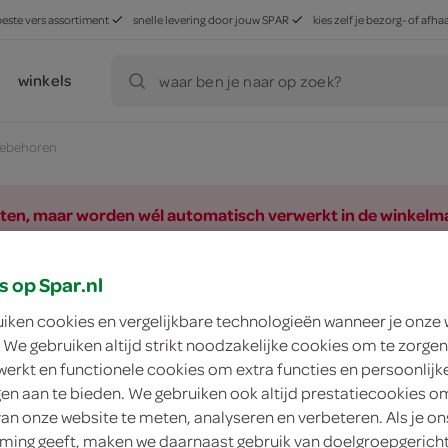
beste vers assortiment
snelle levering door jouw SPAR
kies zelf je bezorg- of af
winkels
waar ben je naar op zoek?
oebehoren
ducten, maar worden wél automatisch verwerkt in de winkelm
s op Spar.nl
uiken cookies en vergelijkbare technologieën wanneer je onze
 We gebruiken altijd strikt noodzakelijke cookies om te zorgen
werkt en functionele cookies om extra functies en persoonlijk
ngen aan te bieden. We gebruiken ook altijd prestatiecookies o
van onze website te meten, analyseren en verbeteren. Als je on
ing geeft, maken we daarnaast gebruik van doelgroepgerich