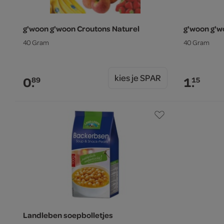
g'woon g'woon Croutons Naturel
g'woon g'w
40 Gram
40 Gram
kies je SPAR
0.
1.
89
15
Landleben soepbolletjes