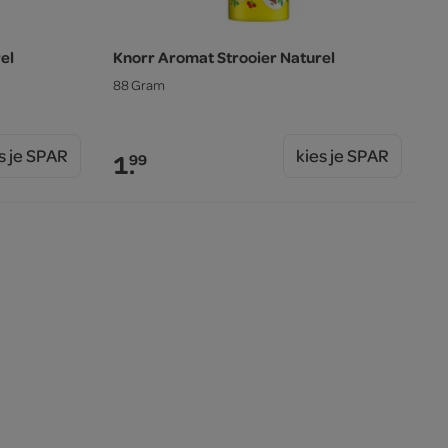
el
Knorr Aromat Strooier Naturel
88 Gram
s je SPAR
kies je SPAR
1.
99