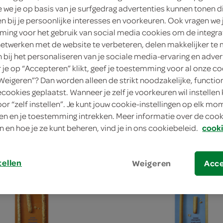
we je op basis van je surfgedrag advertenties kunnen tonen d
en bij je persoonlijke interesses en voorkeuren. Ook vragen we 
ing voor het gebruik van social media cookies om de integra
netwerken met de website te verbeteren, delen makkelijker te
n bij het personaliseren van je sociale media-ervaring en adver
celli Cijfers En Letters
Honig Vermicelli Middel
je op “Accepteren” klikt, geef je toestemming voor al onze co
“Weigeren”? Dan worden alleen de strikt noodzakelijke, functio
250 Gram
ecookies geplaatst. Wanneer je zelf je voorkeuren wil instellen 
oor “zelf instellen”. Je kunt jouw cookie-instellingen op elk m
kies je SPAR
kie
n en je toestemming intrekken. Meer informatie over de cooki
1.
69
n en hoe je ze kunt beheren, vind je in ons cookiebeleid.
cooki
tellen
Weigeren
Acc