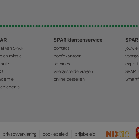
PAR
SPAR klantenservice
SPAR 
aal van
SPAR
contact
jouw e
ie en missie
hoofdkantoor
vastg
mule
services
export
O
veelgestelde vragen
SPAR
m
ademie
online bestellen
Smartf
chiedenis
privacyverklaring
cookiebeleid
prijsbeleid