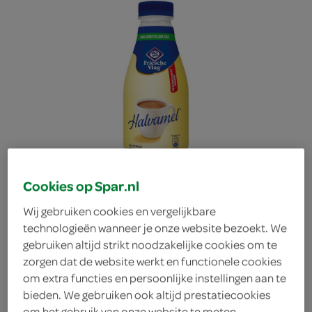
Cookies op Spar.nl
Wij gebruiken cookies en vergelijkbare
technologieën wanneer je onze website bezoekt. We
gebruiken altijd strikt noodzakelijke cookies om te
Friesche Vlag koffiemelk
zorgen dat de website werkt en functionele cookies
om extra functies en persoonlijke instellingen aan te
bieden. We gebruiken ook altijd prestatiecookies
halvamel
om het gebruik van onze website te meten,