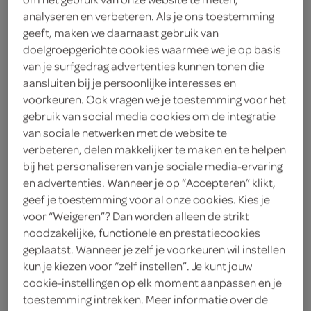
analyseren en verbeteren. Als je ons toestemming
Friesche Vlag
geeft, maken we daarnaast gebruik van
doelgroepgerichte cookies waarmee we je op basis
1
.
79
van je surfgedrag advertenties kunnen tonen die
aansluiten bij je persoonlijke interesses en
voorkeuren. Ook vragen we je toestemming voor het
300 Milliliter
gebruik van social media cookies om de integratie
van sociale netwerken met de website te
verbeteren, delen makkelijker te maken en te helpen
Let op: aanbiedingen zijn niet zichtbaar bij de
bij het personaliseren van je sociale media-ervaring
producten, maar worden wél automatisch
en advertenties. Wanneer je op “Accepteren” klikt,
verwerkt in de winkelmand.
geef je toestemming voor al onze cookies. Kies je
voor “Weigeren”? Dan worden alleen de strikt
noodzakelijke, functionele en prestatiecookies
maak meer van je koffie met Friesche Vlag
geplaatst. Wanneer je zelf je voorkeuren wil instellen
kun je kiezen voor “zelf instellen”. Je kunt jouw
een milde, halfvolle koffiemelk die je koffie
cookie-instellingen op elk moment aanpassen en je
verzacht
toestemming intrekken. Meer informatie over de