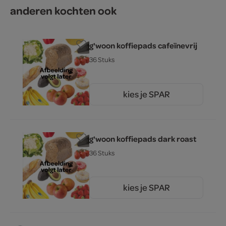
anderen kochten ook
g'woon koffiepads cafeïnevrij
36 Stuks
kies je SPAR
4.
49
g'woon koffiepads dark roast
36 Stuks
kies je SPAR
4.
49