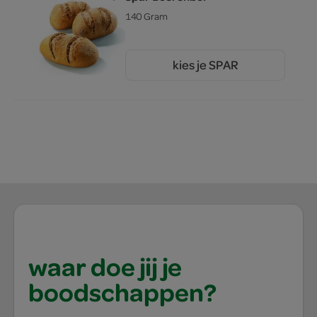
140 Gram
kies je SPAR
1.
09
waar doe jij je
boodschappen?