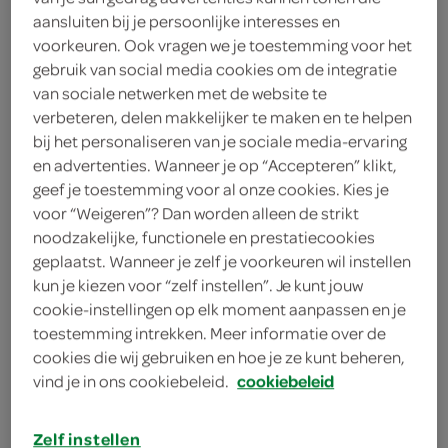
aansluiten bij je persoonlijke interesses en
Lokale Bakker
voorkeuren. Ook vragen we je toestemming voor het
gebruik van social media cookies om de integratie
2
.
99
van sociale netwerken met de website te
verbeteren, delen makkelijker te maken en te helpen
bij het personaliseren van je sociale media-ervaring
8 Stuks
en advertenties. Wanneer je op “Accepteren” klikt,
geef je toestemming voor al onze cookies. Kies je
voor “Weigeren”? Dan worden alleen de strikt
Let op: aanbiedingen zijn niet zichtbaar bij de
noodzakelijke, functionele en prestatiecookies
producten, maar worden wél automatisch
geplaatst. Wanneer je zelf je voorkeuren wil instellen
verwerkt in de winkelmand.
kun je kiezen voor “zelf instellen”. Je kunt jouw
cookie-instellingen op elk moment aanpassen en je
toestemming intrekken. Meer informatie over de
alléén op vrijdag en zaterdag 6 + 2 gratis
cookies die wij gebruiken en hoe je ze kunt beheren,
volkoren zachte puntjes!
vind je in ons cookiebeleid.
cookiebeleid
deze aanbieding geldt alleen in het weekend,
Zelf instellen
doordeweeks worden er zes puntjes geleverd