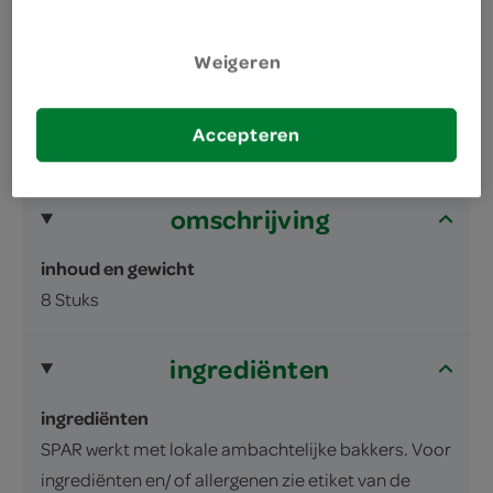
100% volkoren
Weigeren
Accepteren
omschrijving
inhoud en gewicht
8 Stuks
ingrediënten
ingrediënten
SPAR werkt met lokale ambachtelijke bakkers. Voor
ingrediënten en/ of allergenen zie etiket van de