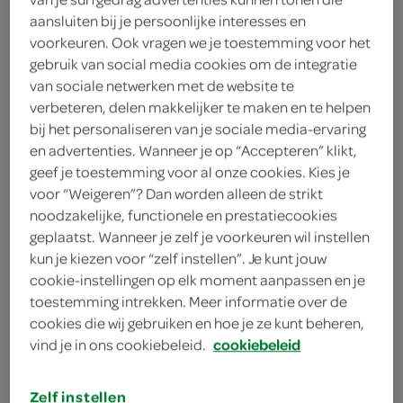
aansluiten bij je persoonlijke interesses en
kies je SPAR
1.
voorkeuren. Ook vragen we je toestemming voor het
09
gebruik van social media cookies om de integratie
van sociale netwerken met de website te
verbeteren, delen makkelijker te maken en te helpen
Spar croissant roomboter
bij het personaliseren van je sociale media-ervaring
75 Gram
en advertenties. Wanneer je op “Accepteren” klikt,
geef je toestemming voor al onze cookies. Kies je
voor “Weigeren”? Dan worden alleen de strikt
kies je SPAR
0.
89
noodzakelijke, functionele en prestatiecookies
geplaatst. Wanneer je zelf je voorkeuren wil instellen
kun je kiezen voor “zelf instellen”. Je kunt jouw
cookie-instellingen op elk moment aanpassen en je
Spar roomboter croissant
toestemming intrekken. Meer informatie over de
afgebakken
cookies die wij gebruiken en hoe je ze kunt beheren,
65 Gram
vind je in ons cookiebeleid.
cookiebeleid
kies je SPAR
0.
89
Zelf instellen