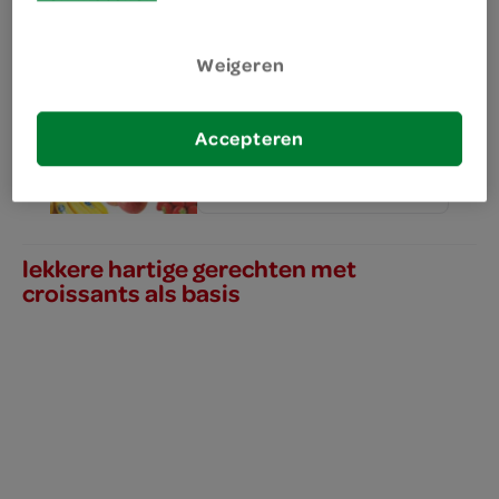
Weigeren
Lokaal Croissant
1 Stuks
Accepteren
kies je SPAR
0.
00
lekkere hartige gerechten met
croissants als basis