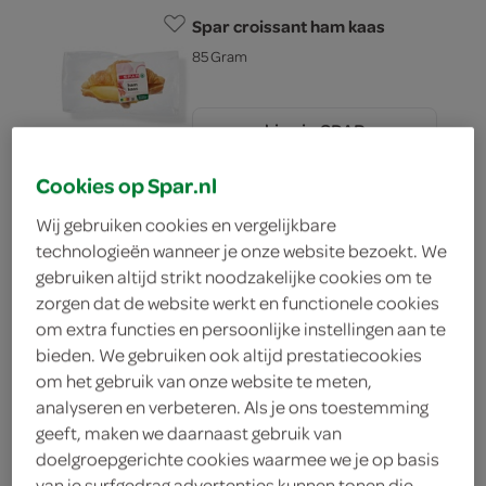
Spar croissant ham kaas
85 Gram
kies je SPAR
2.
60
Cookies op Spar.nl
Wij gebruiken cookies en vergelijkbare
Spar croissant ham-kaas
technologieën wanneer je onze website bezoekt. We
1 Stuks
gebruiken altijd strikt noodzakelijke cookies om te
zorgen dat de website werkt en functionele cookies
om extra functies en persoonlijke instellingen aan te
kies je SPAR
1.
09
bieden. We gebruiken ook altijd prestatiecookies
om het gebruik van onze website te meten,
analyseren en verbeteren. Als je ons toestemming
Spar kaascroissant
geeft, maken we daarnaast gebruik van
doelgroepgerichte cookies waarmee we je op basis
87 Gram
van je surfgedrag advertenties kunnen tonen die