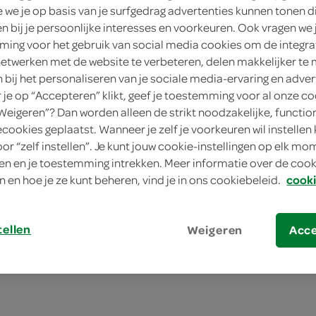
we je op basis van je surfgedrag advertenties kunnen tonen d
en bij je persoonlijke interesses en voorkeuren. Ook vragen we 
ing voor het gebruik van social media cookies om de integra
netwerken met de website te verbeteren, delen makkelijker te
n bij het personaliseren van je sociale media-ervaring en adver
tijdpannetje malse kip
Aviko maaltijdpannetje run
je op “Accepteren” klikt, geef je toestemming voor al onze co
“Weigeren”? Dan worden alleen de strikt noodzakelijke, functio
450 Gram
ecookies geplaatst. Wanneer je zelf je voorkeuren wil instellen 
oor “zelf instellen”. Je kunt jouw cookie-instellingen op elk m
n en je toestemming intrekken. Meer informatie over de cooki
kies je SPAR
kie
4.
49
n en hoe je ze kunt beheren, vind je in ons cookiebeleid.
cooki
tellen
Weigeren
Acc