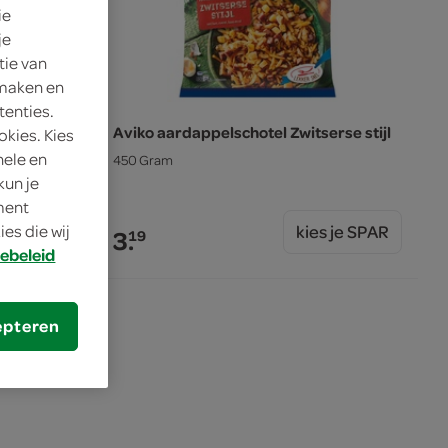
ie
je
tie van
 maken en
tenties.
derreepjes
Aviko aardappelschotel Zwitserse stijl
okies. Kies
nele en
450 Gram
kun je
oment
es die wij
s je SPAR
kies je SPAR
3.
19
ebeleid
epteren