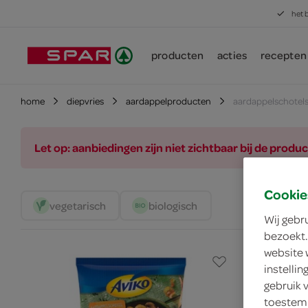
het 
producten
acties
recepten
home
diepvries
aardappelproducten
aardappelschotel
Let op: aanbiedingen zijn niet zichtbaar bij de pro
Cookie
vegetarisch 
biologisch 
Wij gebr
bezoekt.
website 
instelli
gebruik 
toestemm