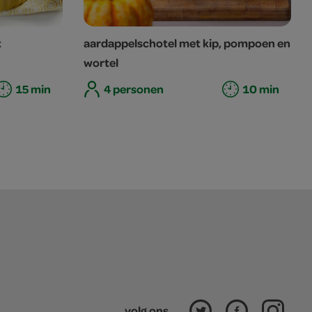
t
aardappelschotel met kip, pompoen en
wortel
15 min
4 personen
10 min
volg ons