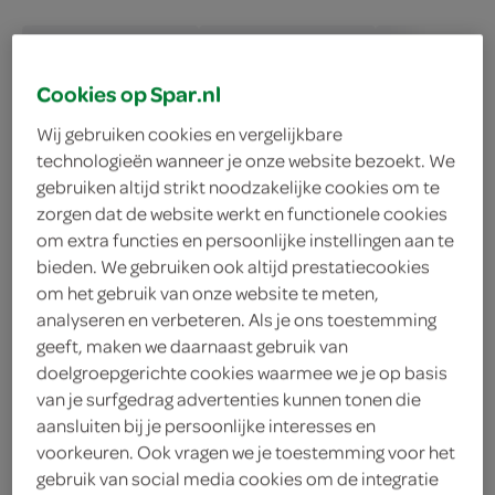
sauzen
soepen
kruiden, spece
Cookies op Spar.nl
Wij gebruiken cookies en vergelijkbare
technologieën wanneer je onze website bezoekt. We
vegetarisch 
biologisch 
filter (2)
gebruiken altijd strikt noodzakelijke cookies om te
zorgen dat de website werkt en functionele cookies
om extra functies en persoonlijke instellingen aan te
bieden. We gebruiken ook altijd prestatiecookies
Marne Mosterd Franse
om het gebruik van onze website te meten,
200 Gram
analyseren en verbeteren. Als je ons toestemming
geeft, maken we daarnaast gebruik van
doelgroepgerichte cookies waarmee we je op basis
kies je SPAR
2.
05
van je surfgedrag advertenties kunnen tonen die
aansluiten bij je persoonlijke interesses en
voorkeuren. Ook vragen we je toestemming voor het
gebruik van social media cookies om de integratie
Marne Franse mosterd