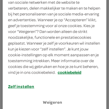
van sociale netwerken met de website te
250 Gram
verbeteren, delen makkelijker te maken en te helpen
bij het personaliseren van je sociale media-ervaring
en advertenties. Wanneer je op “Accepteren” klikt,
kies je SPAR
1.
99
geef je toestemming voor al onze cookies. Kies je
voor “Weigeren”? Dan worden alleen de strikt
noodzakelijke, functionele en prestatiecookies
Marne pittige grove mosterd
geplaatst. Wanneer je zelf je voorkeuren wil instellen
kun je kiezen voor “zelf instellen”. Je kunt jouw
195 Gram
cookie-instellingen op elk moment aanpassen en je
toestemming intrekken. Meer informatie over de
kies je SPAR
cookies die wij gebruiken en hoe je ze kunt beheren,
2.
05
vind je in ons cookiebeleid.
cookiebeleid
Zelf instellen
Marne mosterd groninger
235 Gram
Weigeren