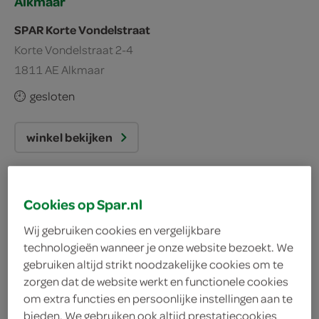
Alkmaar
SPAR Korte Vondelstraat
Korte Vondelstraat 2-4
1811 AE Alkmaar
gesloten
winkel bekijken
plan je route
Cookies op Spar.nl
Wij gebruiken cookies en vergelijkbare
SPAR city Alkmaar
technologieën wanneer je onze website bezoekt. We
Dijk 14
gebruiken altijd strikt noodzakelijke cookies om te
zorgen dat de website werkt en functionele cookies
1811 MC Alkmaar
om extra functies en persoonlijke instellingen aan te
gesloten
bieden. We gebruiken ook altijd prestatiecookies