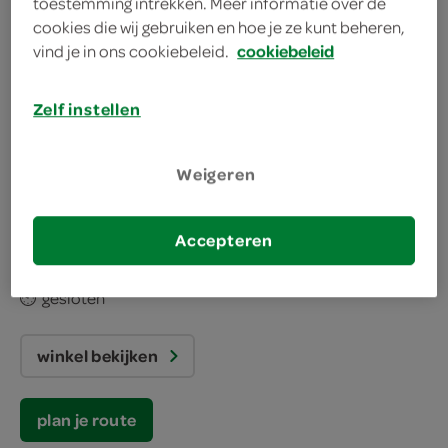
toestemming intrekken. Meer informatie over de
cookies die wij gebruiken en hoe je ze kunt beheren,
plan je route
vind je in ons cookiebeleid.
cookiebeleid
Zelf instellen
Almere
Weigeren
SPAR express Almere
Koningsbeltweg 1
Accepteren
1329 AA Almere
gesloten
winkel bekijken
plan je route