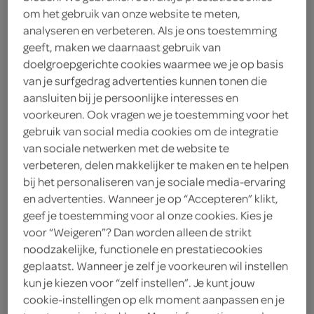
om het gebruik van onze website te meten,
winkel bekijken
analyseren en verbeteren. Als je ons toestemming
geeft, maken we daarnaast gebruik van
doelgroepgerichte cookies waarmee we je op basis
plan je route
van je surfgedrag advertenties kunnen tonen die
aansluiten bij je persoonlijke interesses en
voorkeuren. Ook vragen we je toestemming voor het
gebruik van social media cookies om de integratie
van sociale netwerken met de website te
Almelo
verbeteren, delen makkelijker te maken en te helpen
bij het personaliseren van je sociale media-ervaring
SPAR express Almelo
en advertenties. Wanneer je op “Accepteren” klikt,
Holstlaan 91
geef je toestemming voor al onze cookies. Kies je
7609 RC Almelo
voor “Weigeren”? Dan worden alleen de strikt
noodzakelijke, functionele en prestatiecookies
vandaag open tot 24:00
geplaatst. Wanneer je zelf je voorkeuren wil instellen
kun je kiezen voor “zelf instellen”. Je kunt jouw
winkel bekijken
cookie-instellingen op elk moment aanpassen en je